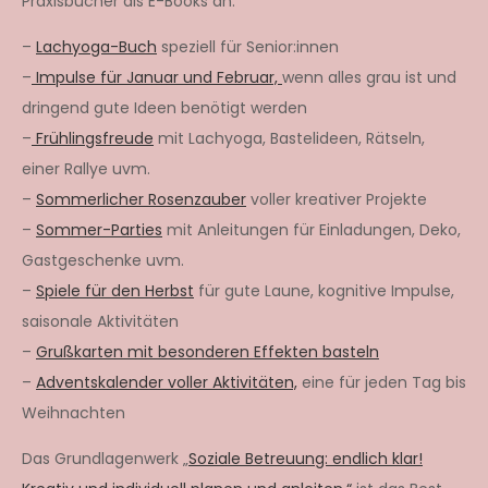
Praxisbücher als E-Books an:
–
Lachyoga-Buch
speziell für Senior:innen
–
Impulse für Januar und Februar,
wenn alles grau ist und
dringend gute Ideen benötigt werden
–
Frühlingsfreude
mit Lachyoga, Bastelideen, Rätseln,
einer Rallye uvm.
–
Sommerlicher Rosenzauber
voller kreativer Projekte
–
Sommer-Parties
mit Anleitungen für Einladungen, Deko,
Gastgeschenke uvm.
–
Spiele für den Herbst
für gute Laune, kognitive Impulse,
saisonale Aktivitäten
–
Grußkarten mit besonderen Effekten basteln
–
Adventskalender voller Aktivitäten,
eine für jeden Tag bis
Weihnachten
Das Grundlagenwerk „
Soziale Betreuung: endlich klar!