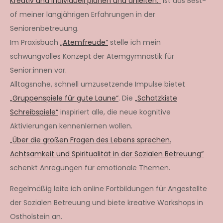
Kreativ und individuell planen und anleiten.“
ist das Best-
of meiner langjährigen Erfahrungen in der
Seniorenbetreuung.
Im Praxisbuch
„Atemfreude“
stelle ich mein
schwungvolles Konzept der Atemgymnastik für
Senior:innen vor.
Alltagsnahe, schnell umzusetzende Impulse bietet
„Gruppenspiele für gute Laune“
. Die
„Schatzkiste
Schreibspiele“
inspiriert alle, die neue kognitive
Aktivierungen kennenlernen wollen.
„Über die großen Fragen des Lebens sprechen.
Achtsamkeit und Spiritualität in der Sozialen Betreuung“
schenkt Anregungen für emotionale Themen.
Regelmäßig leite ich online Fortbildungen für Angestellte
der Sozialen Betreuung und biete kreative Workshops in
Ostholstein an.