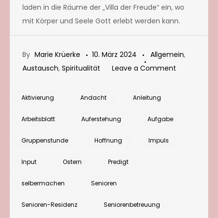
laden in die Räume der „Villa der Freude“ ein, wo
mit Körper und Seele Gott erlebt werden kann.
By
Marie Krüerke
10. März 2024
Allgemein
,
on
Austausch
,
Spiritualität
Leave a Comment
Sammlung
von
Aktivierung
Andacht
Anleitung
Zitaten
Arbeitsblatt
Auferstehung
Aufgabe
zu
Ostern
Gruppenstunde
Hoffnung
Impuls
und
Input
Ostern
Predigt
Auferstehu
für
selbermachen
Senioren
Andachten
und
Senioren-Residenz
Seniorenbetreuung
Gottesdiens