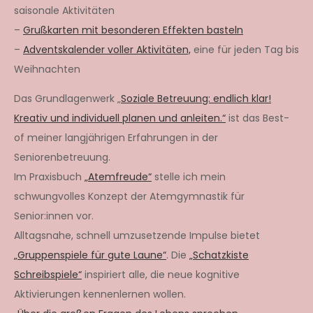
saisonale Aktivitäten
–
Grußkarten mit besonderen Effekten basteln
–
Adventskalender voller Aktivitäten,
eine für jeden Tag bis
Weihnachten
Das Grundlagenwerk „
Soziale Betreuung: endlich klar!
Kreativ und individuell planen und anleiten.“
ist das Best-
of meiner langjährigen Erfahrungen in der
Seniorenbetreuung.
Im Praxisbuch
„Atemfreude“
stelle ich mein
schwungvolles Konzept der Atemgymnastik für
Senior:innen vor.
Alltagsnahe, schnell umzusetzende Impulse bietet
„Gruppenspiele für gute Laune“
. Die
„Schatzkiste
Schreibspiele“
inspiriert alle, die neue kognitive
Aktivierungen kennenlernen wollen.