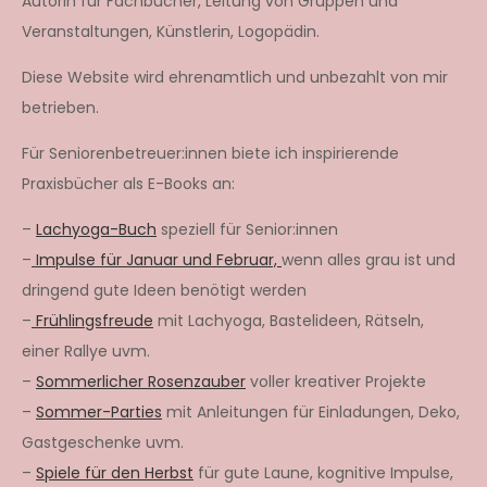
Autorin für Fachbücher, Leitung von Gruppen und
Veranstaltungen, Künstlerin, Logopädin.
Diese Website wird ehrenamtlich und unbezahlt von mir
betrieben.
Für Seniorenbetreuer:innen biete ich inspirierende
Praxisbücher als E-Books an:
–
Lachyoga-Buch
speziell für Senior:innen
–
Impulse für Januar und Februar,
wenn alles grau ist und
dringend gute Ideen benötigt werden
–
Frühlingsfreude
mit Lachyoga, Bastelideen, Rätseln,
einer Rallye uvm.
–
Sommerlicher Rosenzauber
voller kreativer Projekte
–
Sommer-Parties
mit Anleitungen für Einladungen, Deko,
Gastgeschenke uvm.
–
Spiele für den Herbst
für gute Laune, kognitive Impulse,