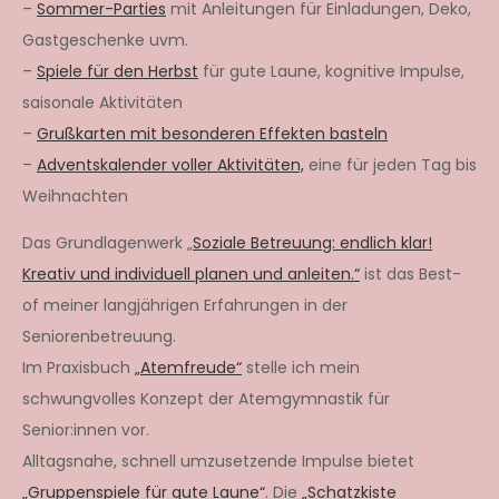
–
Sommer-Parties
mit Anleitungen für Einladungen, Deko,
Gastgeschenke uvm.
–
Spiele für den Herbst
für gute Laune, kognitive Impulse,
saisonale Aktivitäten
–
Grußkarten mit besonderen Effekten basteln
–
Adventskalender voller Aktivitäten,
eine für jeden Tag bis
Weihnachten
Das Grundlagenwerk „
Soziale Betreuung: endlich klar!
Kreativ und individuell planen und anleiten.“
ist das Best-
of meiner langjährigen Erfahrungen in der
Seniorenbetreuung.
Im Praxisbuch
„Atemfreude“
stelle ich mein
schwungvolles Konzept der Atemgymnastik für
Senior:innen vor.
Alltagsnahe, schnell umzusetzende Impulse bietet
„Gruppenspiele für gute Laune“
. Die
„Schatzkiste