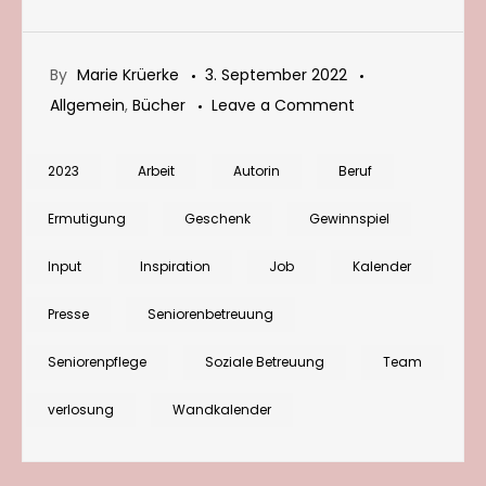
By
Marie Krüerke
3. September 2022
on
Allgemein
,
Bücher
Leave a Comment
Verlosung:
Teamkalender
2023
Arbeit
Autorin
Beruf
2023
Ermutigung
Geschenk
Gewinnspiel
für
Pflege
Input
Inspiration
Job
Kalender
und
Presse
Seniorenbetreuung
Seniorenbetreuu
gewinnen
Seniorenpflege
Soziale Betreuung
Team
verlosung
Wandkalender