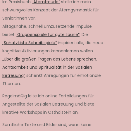
Im Praxisbuch
„Atemfreude“
stelle ich mein
schwungvolles Konzept der Atemgymnastik für
Senior:innen vor.
Alltagsnahe, schnell umzusetzende Impulse
bietet
„Gruppenspiele für gute Laune“
. Die
„Schatzkiste Schreibspiele“
inspiriert alle, die neue
kognitive Aktivierungen kennenlernen wollen.
„Über die großen Fragen des Lebens sprechen.
Achtsamkeit und Spiritualität in der Sozialen
Betreuung“
schenkt Anregungen für emotionale
Themen.
Regelmäßig leite ich online Fortbildungen für
Angestellte der Sozialen Betreuung und biete
kreative Workshops in Ostholstein an.
Sämtliche Texte und Bilder sind, wenn keine