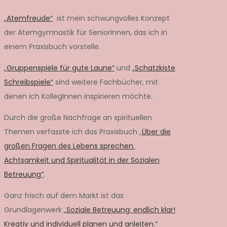
„Atemfreude“
ist mein schwungvolles Konzept
der Atemgymnastik für SeniorInnen, das ich in
einem Praxisbuch vorstelle.
„Gruppenspiele für gute Laune“
und
„Schatzkiste
Schreibspiele“
sind weitere Fachbücher, mit
denen ich KollegInnen inspirieren möchte.
Durch die große Nachfrage an spirituellen
Themen verfasste ich das Praxisbuch „
Über die
großen Fragen des Lebens sprechen.
Achtsamkeit und Spiritualität in der Sozialen
Betreuung“
.
Ganz frisch auf dem Markt ist das
Grundlagenwerk
„Soziale Betreuung: endlich klar!
Kreativ und individuell planen und anleiten.“