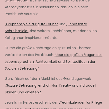
„Atemfreude“
ist mein schwungvolles Konzept der
Atemgymnastik für SeniorInnen, das ich in einem
Praxisbuch vorstelle.
„Gruppenspiele für gute Laune“
und
„Schatzkiste
Schreibspiele“
sind weitere Fachbücher, mit denen ich
KollegInnen inspirieren möchte.
Durch die große Nachfrage an spirituellen Themen
verfasste ich das Praxisbuch „
Über die großen Fragen des
Lebens sprechen. Achtsamkeit und Spiritualität in der
Sozialen Betreuung“
.
Ganz frisch auf dem Markt ist das Grundlagenwerk
„Soziale Betreuung: endlich klar! Kreativ und individuell
planen und anleiten.“
Jeweils im Herbst erscheint der
„Teamkalender für Pflege