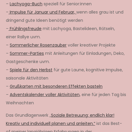
–
Lachyoga-Buch
speziell für Senior:innen
–
Impulse für Januar und Februar,
wenn alles grau ist und
dringend gute Ideen benötigt werden
–
Frühlingsfreude
mit Lachyoga, Bastelideen, Rätseln,
einer Rallye uvm.
–
Sommerlicher Rosenzauber
voller kreativer Projekte
–
Sommer-Parties
mit Anleitungen für Einladungen, Deko,
Gastgeschenke uvm.
–
Spiele für den Herbst
für gute Laune, kognitive Impulse,
saisonale Aktivitäten
–
Grußkarten mit besonderen Effekten basteln
–
Adventskalender voller Aktivitäten,
eine für jeden Tag bis
Weihnachten
Das Grundlagenwerk „
Soziale Betreuung: endlich klar!
Kreativ und individuell planen und anleiten.“
ist das Best-
of meiner langjährigen Erfahrungen in der