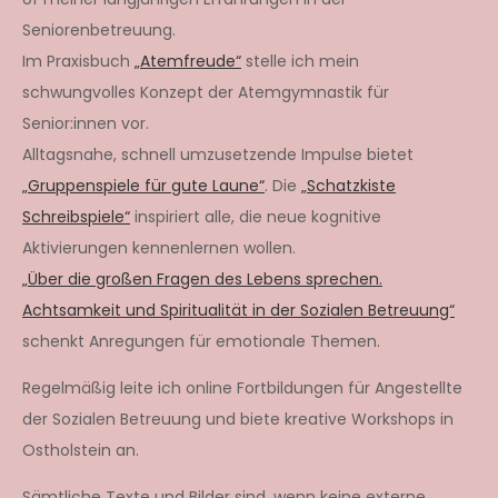
Seniorenbetreuung.
Im Praxisbuch
„Atemfreude“
stelle ich mein
schwungvolles Konzept der Atemgymnastik für
Senior:innen vor.
Alltagsnahe, schnell umzusetzende Impulse bietet
„Gruppenspiele für gute Laune“
. Die
„Schatzkiste
Schreibspiele“
inspiriert alle, die neue kognitive
Aktivierungen kennenlernen wollen.
„Über die großen Fragen des Lebens sprechen.
Achtsamkeit und Spiritualität in der Sozialen Betreuung“
schenkt Anregungen für emotionale Themen.
Regelmäßig leite ich online Fortbildungen für Angestellte
der Sozialen Betreuung und biete kreative Workshops in
Ostholstein an.
Sämtliche Texte und Bilder sind, wenn keine externe