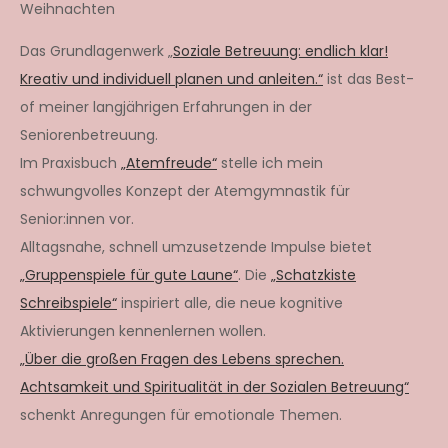
Weihnachten
Das Grundlagenwerk „
Soziale Betreuung: endlich klar!
Kreativ und individuell planen und anleiten.“
ist das Best-
of meiner langjährigen Erfahrungen in der
Seniorenbetreuung.
Im Praxisbuch
„Atemfreude“
stelle ich mein
schwungvolles Konzept der Atemgymnastik für
Senior:innen vor.
Alltagsnahe, schnell umzusetzende Impulse bietet
„Gruppenspiele für gute Laune“
. Die
„Schatzkiste
Schreibspiele“
inspiriert alle, die neue kognitive
Aktivierungen kennenlernen wollen.
„Über die großen Fragen des Lebens sprechen.
Achtsamkeit und Spiritualität in der Sozialen Betreuung“
schenkt Anregungen für emotionale Themen.