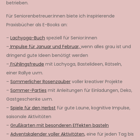
betrieben.
Für Seniorenbetreuer:innen biete ich inspirierende
Praxisbücher als E-Books an:
–
Lachyoga-Buch
speziell für Senior:innen
–
Impulse für Januar und Februar,
wenn alles grau ist und
dringend gute Ideen benötigt werden
–
Frühlingsfreude
mit Lachyoga, Bastelideen, Rätseln,
einer Rallye uvm.
–
Sommerlicher Rosenzauber
voller kreativer Projekte
–
Sommer-Parties
mit Anleitungen für Einladungen, Deko,
Gastgeschenke uvm.
–
Spiele für den Herbst
für gute Laune, kognitive Impulse,
saisonale Aktivitäten
–
Grußkarten mit besonderen Effekten basteln
–
Adventskalender voller Aktivitäten,
eine für jeden Tag bis