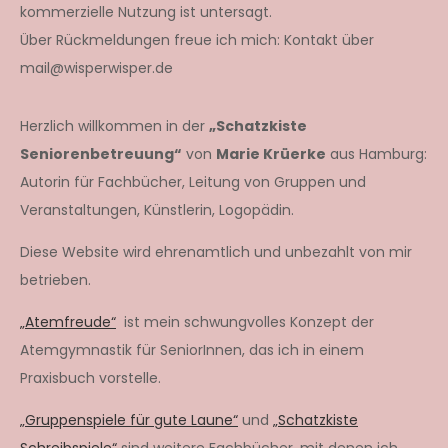
kommerzielle Nutzung ist untersagt.
Über Rückmeldungen freue ich mich: Kontakt über
mail@wisperwisper.de
Herzlich willkommen in der
„Schatzkiste
Seniorenbetreuung“
von
Marie Krüerke
aus Hamburg:
Autorin für Fachbücher, Leitung von Gruppen und
Veranstaltungen, Künstlerin, Logopädin.
Diese Website wird ehrenamtlich und unbezahlt von mir
betrieben.
„Atemfreude“
ist mein schwungvolles Konzept der
Atemgymnastik für SeniorInnen, das ich in einem
Praxisbuch vorstelle.
„Gruppenspiele für gute Laune“
und
„Schatzkiste
Schreibspiele“
sind weitere Fachbücher, mit denen ich