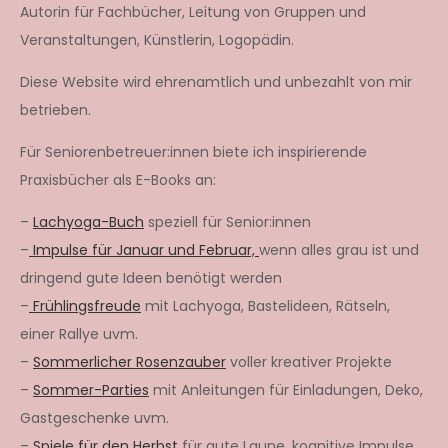
Autorin für Fachbücher, Leitung von Gruppen und
Veranstaltungen, Künstlerin, Logopädin.
Diese Website wird ehrenamtlich und unbezahlt von mir
betrieben.
Für Seniorenbetreuer:innen biete ich inspirierende
Praxisbücher als E-Books an:
–
Lachyoga-Buch
speziell für Senior:innen
–
Impulse für Januar und Februar,
wenn alles grau ist und
dringend gute Ideen benötigt werden
–
Frühlingsfreude
mit Lachyoga, Bastelideen, Rätseln,
einer Rallye uvm.
–
Sommerlicher Rosenzauber
voller kreativer Projekte
–
Sommer-Parties
mit Anleitungen für Einladungen, Deko,
Gastgeschenke uvm.
–
Spiele für den Herbst
für gute Laune, kognitive Impulse,