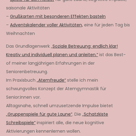
saisonale Aktivitäten
–
Grußkarten mit besonderen Effekten basteln
–
Adventskalender voller Aktivitäten,
eine für jeden Tag bis
Weihnachten
Das Grundlagenwerk „
Soziale Betreuung: endlich klar!
Kreativ und individuell planen und anleiten.“
ist das Best-
of meiner langjährigen Erfahrungen in der
Seniorenbetreuung.
Im Praxisbuch
„Atemfreude“
stelle ich mein
schwungvolles Konzept der Atemgymnastik für
Senior:innen vor.
Alltagsnahe, schnell umzusetzende Impulse bietet
„Gruppenspiele für gute Laune“
. Die
„Schatzkiste
Schreibspiele“
inspiriert alle, die neue kognitive
Aktivierungen kennenlernen wollen.