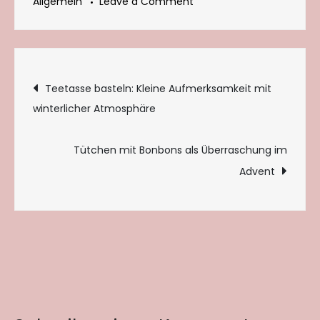
on
Allgemein
Leave a Comment
Wenn
falsche
Geschenke
Beitragsnavigation
doch
Teetasse basteln: Kleine Aufmerksamkeit mit
die
winterlicher Atmosphäre
richtigen
sind:
Tütchen mit Bonbons als Überraschung im
Geschichte
Advent
zum
Vorlesen
im
Advent