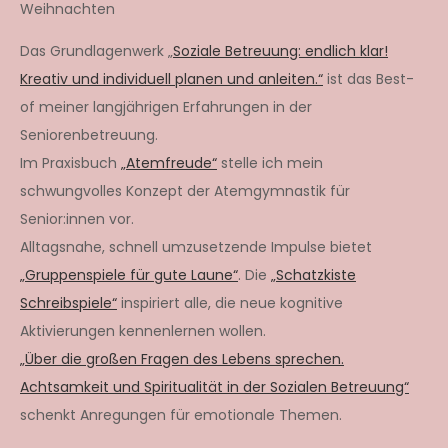
Weihnachten
Das Grundlagenwerk „
Soziale Betreuung: endlich klar!
Kreativ und individuell planen und anleiten.“
ist das Best-
of meiner langjährigen Erfahrungen in der
Seniorenbetreuung.
Im Praxisbuch
„Atemfreude“
stelle ich mein
schwungvolles Konzept der Atemgymnastik für
Senior:innen vor.
Alltagsnahe, schnell umzusetzende Impulse bietet
„Gruppenspiele für gute Laune“
. Die
„Schatzkiste
Schreibspiele“
inspiriert alle, die neue kognitive
Aktivierungen kennenlernen wollen.
„Über die großen Fragen des Lebens sprechen.
Achtsamkeit und Spiritualität in der Sozialen Betreuung“
schenkt Anregungen für emotionale Themen.