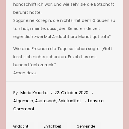
handschriftlich war. Und wie sehr sie die Botschaft
berührt hätte.
Sogar eine Kollegin, die nichts mit dem Glauben zu
tun hat, meinte, dass „den Senioren derzeit
eigentlich zwei Mal Andacht pro Monat gut täte“.
Wie eine Freundin die Tage so schön sagte: „Gott
lässt sich nichts schenken. Er zahlt es uns
hundertfach zurück.“
Amen dazu.
By
Marie Krüerke
22. Oktober 2020
Allgemein
,
Austausch
,
Spiritualität
Leave a
on
Comment
Andacht
feiern
Andacht
Ehrlichkeit
Gemeinde