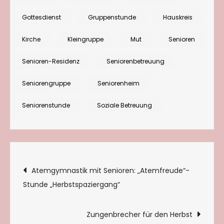
mit
Gottesdienst
Gruppenstunde
Hauskreis
Senioren:
Lektionen,
Kirche
Kleingruppe
Mut
Senioren
die
Senioren-Residenz
Seniorenbetreuung
ich
heute
Seniorengruppe
Seniorenheim
lernte
Seniorenstunde
Soziale Betreuung
Beitragsnavigation
Atemgymnastik mit Senioren: „Atemfreude“-
Stunde „Herbstspaziergang“
Zungenbrecher für den Herbst