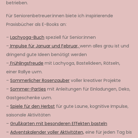
betrieben.
Für Seniorenbetreuer:innen biete ich inspirierende
Praxisbücher als E-Books an:
–
Lachyoga-Buch
speziell für Senior:innen
–
Impulse für Januar und Februar,
wenn alles grau ist und
dringend gute Ideen benötigt werden
–
Frühlingsfreude
mit Lachyoga, Bastelideen, Rätseln,
einer Rallye uvm.
–
Sommerlicher Rosenzauber
voller kreativer Projekte
–
Sommer-Parties
mit Anleitungen für Einladungen, Deko,
Gastgeschenke uvm.
–
Spiele für den Herbst
für gute Laune, kognitive Impulse,
saisonale Aktivitäten
–
Grußkarten mit besonderen Effekten basteln
–
Adventskalender voller Aktivitäten,
eine für jeden Tag bis