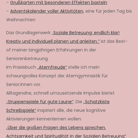
–
Grußkarten mit besonderen Effekten basteln
–
Adventskalender voller Aktivitäten,
eine für jeden Tag bis
Weihnachten
Das Grundlagenwerk „
Soziale Betreuung: endlich klar!
Kreativ und individuell planen und anleiten.“
ist das Best-
of meiner langjährigen Erfahrungen in der
Seniorenbetreuung.
Im Praxisbuch
„Atemfreude“
stelle ich mein
schwungvolles Konzept der Atemgymnastik für
Senior:innen vor.
Alltagsnahe, schnell umzusetzende Impulse bietet
„Gruppenspiele für gute Laune“
. Die
„Schatzkiste
Schreibspiele“
inspiriert alle, die neue kognitive
Aktivierungen kennenlernen wollen.
„Über die großen Fragen des Lebens sprechen.
Achtsamkeit und Spiritualität in der Sozialen Betreuung“