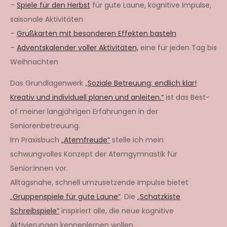
–
Spiele für den Herbst
für gute Laune, kognitive Impulse,
saisonale Aktivitäten
–
Grußkarten mit besonderen Effekten basteln
–
Adventskalender voller Aktivitäten,
eine für jeden Tag bis
Weihnachten
Das Grundlagenwerk „
Soziale Betreuung: endlich klar!
Kreativ und individuell planen und anleiten.“
ist das Best-
of meiner langjährigen Erfahrungen in der
Seniorenbetreuung.
Im Praxisbuch
„Atemfreude“
stelle ich mein
schwungvolles Konzept der Atemgymnastik für
Senior:innen vor.
Alltagsnahe, schnell umzusetzende Impulse bietet
„Gruppenspiele für gute Laune“
. Die
„Schatzkiste
Schreibspiele“
inspiriert alle, die neue kognitive
Aktivierungen kennenlernen wollen.