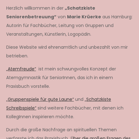
Herzlich willkommen in der
„Schatzkiste
Seniorenbetreuung“
von
Marie Krüerke
aus Hamburg:
Autorin für Fachbücher, Leitung von Gruppen und
Veranstaltungen, Künstlerin, Logopädin.
Diese Website wird ehrenamtlich und unbezahlt von mir
betrieben.
„Atemfreude“
ist mein schwungvolles Konzept der
Atemgymnastik für SeniorInnen, das ich in einem
Praxisbuch vorstelle.
„Gruppenspiele für gute Laune“
und
„Schatzkiste
Schreibspiele“
sind weitere Fachbücher, mit denen ich
KollegInnen inspirieren möchte.
Durch die große Nachfrage an spirituellen Themen
verfasste ich das Praxisbuch „
Über die großen Fragen des