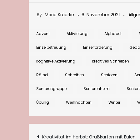
By
Marie Krüerke
6. November 2021
Allg
Advent
Aktivierung
Alphabet
Einzelbetreuung
Einzelförderung
Gedäc
kognitive Aktivierung
kreatives Schreiben
Rätsel
Schreiben
Senioren
Se
Seniorengruppe
Seniorenheim
Senior
Übung
Weihnachten
Winter
W
Beitragsnaviga
Kreativität im Herbst: Grußkarten mit Eulen