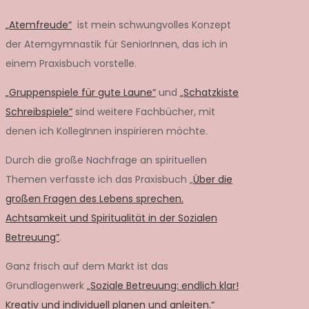
„Atemfreude“
ist mein schwungvolles Konzept
der Atemgymnastik für SeniorInnen, das ich in
einem Praxisbuch vorstelle.
„Gruppenspiele für gute Laune“
und
„Schatzkiste
Schreibspiele“
sind weitere Fachbücher, mit
denen ich KollegInnen inspirieren möchte.
Durch die große Nachfrage an spirituellen
Themen verfasste ich das Praxisbuch „
Über die
großen Fragen des Lebens sprechen.
Achtsamkeit und Spiritualität in der Sozialen
Betreuung“
.
Ganz frisch auf dem Markt ist das
Grundlagenwerk
„Soziale Betreuung: endlich klar!
Kreativ und individuell planen und anleiten.“