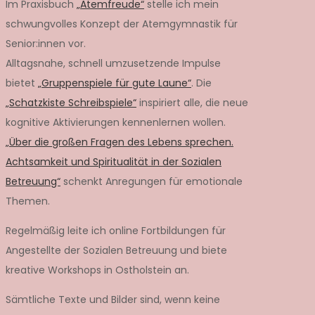
Im Praxisbuch
„Atemfreude“
stelle ich mein
schwungvolles Konzept der Atemgymnastik für
Senior:innen vor.
Alltagsnahe, schnell umzusetzende Impulse
bietet
„Gruppenspiele für gute Laune“
. Die
„Schatzkiste Schreibspiele“
inspiriert alle, die neue
kognitive Aktivierungen kennenlernen wollen.
„Über die großen Fragen des Lebens sprechen.
Achtsamkeit und Spiritualität in der Sozialen
Betreuung“
schenkt Anregungen für emotionale
Themen.
Regelmäßig leite ich online Fortbildungen für
Angestellte der Sozialen Betreuung und biete
kreative Workshops in Ostholstein an.
Sämtliche Texte und Bilder sind, wenn keine