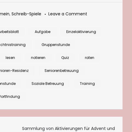
on
emein
,
Schreib-Spiele
Leave a Comment
In
der
Arbeitsblatt
Aufgabe
Einzelaktivierung
Weihnachtsbäckerei:
htnistraining
Gruppenstunde
Alphabet
von
lesen
notieren
Quiz
raten
Anisplätzchen
nioren-Residenz
Seniorenbetreuung
bis
Zimtstern
enstunde
Soziale Betreuung
Training
ortfindung
tion
Sammlung von Aktivierungen für Advent und