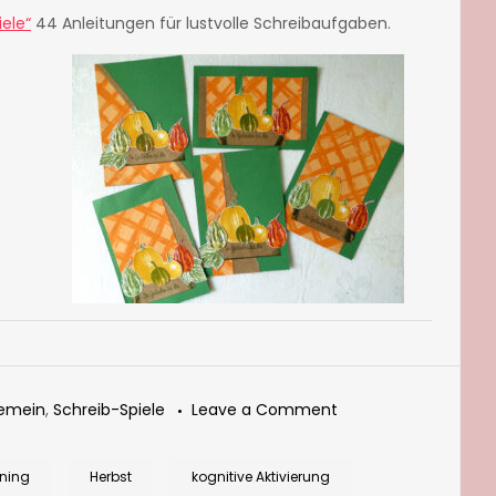
iele“
44 Anleitungen für lustvolle Schreibaufgaben.
on
gemein
,
Schreib-Spiele
Leave a Comment
Alphabet
„Herbst“
ining
Herbst
kognitive Aktivierung