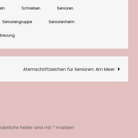
für
eln
Schreiben
Senioren
Gedächtnistraining
und
Seniorengruppe
Seniorenheim
Ratestunden
etreuung
tion
Atemschriftzeichen für Senioren: Am Meer
orderliche Felder sind mit
*
markiert