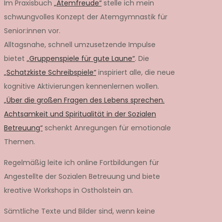
Im Praxisbuch
„Atemfreude“
stelle ich mein
schwungvolles Konzept der Atemgymnastik für
Senior:innen vor.
Alltagsnahe, schnell umzusetzende Impulse
bietet
„Gruppenspiele für gute Laune“
. Die
„Schatzkiste Schreibspiele“
inspiriert alle, die neue
kognitive Aktivierungen kennenlernen wollen.
„Über die großen Fragen des Lebens sprechen.
Achtsamkeit und Spiritualität in der Sozialen
Betreuung“
schenkt Anregungen für emotionale
Themen.
Regelmäßig leite ich online Fortbildungen für
Angestellte der Sozialen Betreuung und biete
kreative Workshops in Ostholstein an.
Sämtliche Texte und Bilder sind, wenn keine