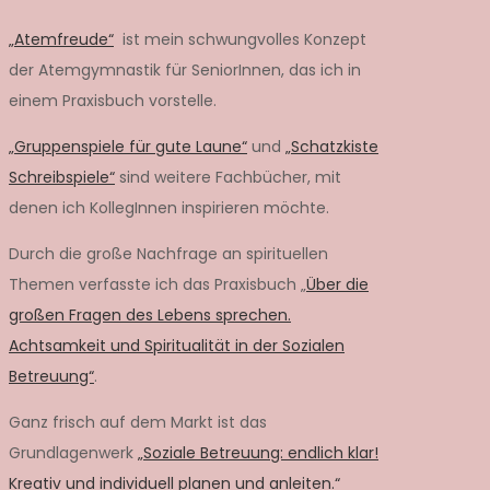
„Atemfreude“
ist mein schwungvolles Konzept
der Atemgymnastik für SeniorInnen, das ich in
einem Praxisbuch vorstelle.
„Gruppenspiele für gute Laune“
und
„Schatzkiste
Schreibspiele“
sind weitere Fachbücher, mit
denen ich KollegInnen inspirieren möchte.
Durch die große Nachfrage an spirituellen
Themen verfasste ich das Praxisbuch „
Über die
großen Fragen des Lebens sprechen.
Achtsamkeit und Spiritualität in der Sozialen
Betreuung“
.
Ganz frisch auf dem Markt ist das
Grundlagenwerk
„Soziale Betreuung: endlich klar!
Kreativ und individuell planen und anleiten.“