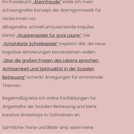
Im Praxisbuch
„Atemfreude“
stelle ich mein
schwungvolles Konzept der Atemgymnastik für
Senior:innen vor.
Alltagsnahe, schnell umzusetzende Impulse
bietet
„Gruppenspiele für gute Laune“
. Die
„Schatzkiste Schreibspiele“
inspiriert alle, die neue
kognitive Aktivierungen kennenlernen wollen.
„Über die großen Fragen des Lebens sprechen.
Achtsamkeit und Spiritualität in der Sozialen
Betreuung“
schenkt Anregungen für emotionale
Themen.
Regelmäßig leite ich online Fortbildungen für
Angestellte der Sozialen Betreuung und biete
kreative Workshops in Ostholstein an.
Sämtliche Texte und Bilder sind, wenn keine