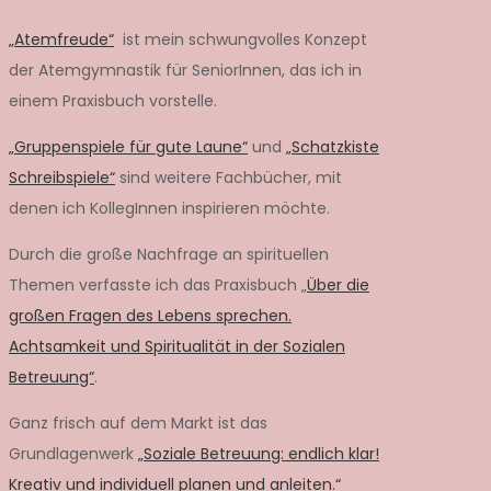
„Atemfreude“
ist mein schwungvolles Konzept
der Atemgymnastik für SeniorInnen, das ich in
einem Praxisbuch vorstelle.
„Gruppenspiele für gute Laune“
und
„Schatzkiste
Schreibspiele“
sind weitere Fachbücher, mit
denen ich KollegInnen inspirieren möchte.
Durch die große Nachfrage an spirituellen
Themen verfasste ich das Praxisbuch „
Über die
großen Fragen des Lebens sprechen.
Achtsamkeit und Spiritualität in der Sozialen
Betreuung“
.
Ganz frisch auf dem Markt ist das
Grundlagenwerk
„Soziale Betreuung: endlich klar!
Kreativ und individuell planen und anleiten.“