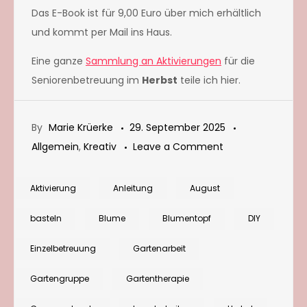
Das E-Book ist für 9,00 Euro über mich erhältlich
und kommt per Mail ins Haus.
Eine ganze
Sammlung an Aktivierungen
für die
Seniorenbetreuung im
Herbst
teile ich hier.
By
Marie Krüerke
29. September 2025
on
Allgemein
,
Kreativ
Leave a Comment
Miniaturlandscha
in
Aktivierung
Anleitung
August
einer
basteln
Blume
Blumentopf
DIY
Pflanzschale
gestalten
Einzelbetreuung
Gartenarbeit
Gartengruppe
Gartentherapie