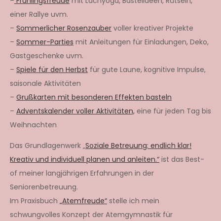
–
Frühlingsfreude
mit Lachyoga, Bastelideen, Rätseln,
einer Rallye uvm.
–
Sommerlicher Rosenzauber
voller kreativer Projekte
–
Sommer-Parties
mit Anleitungen für Einladungen, Deko,
Gastgeschenke uvm.
–
Spiele für den Herbst
für gute Laune, kognitive Impulse,
saisonale Aktivitäten
–
Grußkarten mit besonderen Effekten basteln
–
Adventskalender voller Aktivitäten,
eine für jeden Tag bis
Weihnachten
Das Grundlagenwerk „
Soziale Betreuung: endlich klar!
Kreativ und individuell planen und anleiten.“
ist das Best-
of meiner langjährigen Erfahrungen in der
Seniorenbetreuung.
Im Praxisbuch
„Atemfreude“
stelle ich mein
schwungvolles Konzept der Atemgymnastik für