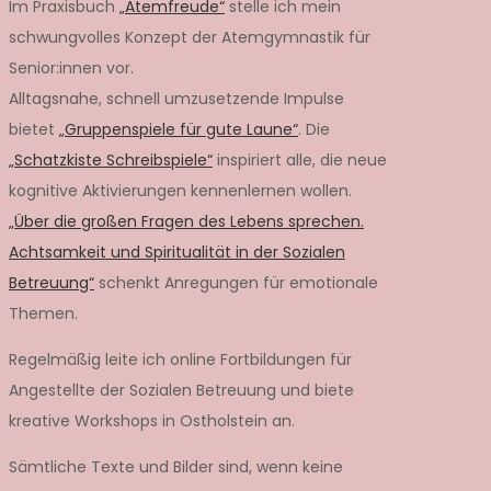
Im Praxisbuch
„Atemfreude“
stelle ich mein
schwungvolles Konzept der Atemgymnastik für
Senior:innen vor.
Alltagsnahe, schnell umzusetzende Impulse
bietet
„Gruppenspiele für gute Laune“
. Die
„Schatzkiste Schreibspiele“
inspiriert alle, die neue
kognitive Aktivierungen kennenlernen wollen.
„Über die großen Fragen des Lebens sprechen.
Achtsamkeit und Spiritualität in der Sozialen
Betreuung“
schenkt Anregungen für emotionale
Themen.
Regelmäßig leite ich online Fortbildungen für
Angestellte der Sozialen Betreuung und biete
kreative Workshops in Ostholstein an.
Sämtliche Texte und Bilder sind, wenn keine