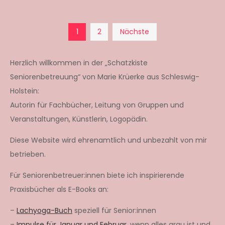
Seitennummerierun
1
2
Nächste
der
Herzlich willkommen in der „Schatzkiste
Seniorenbetreuung“ von Marie Krüerke aus Schleswig-
Beiträge
Holstein:
Autorin für Fachbücher, Leitung von Gruppen und
Veranstaltungen, Künstlerin, Logopädin.
Diese Website wird ehrenamtlich und unbezahlt von mir
betrieben.
Für Seniorenbetreuer:innen biete ich inspirierende
Praxisbücher als E-Books an:
–
Lachyoga-Buch
speziell für Senior:innen
–
Impulse für Januar und Februar,
wenn alles grau ist und