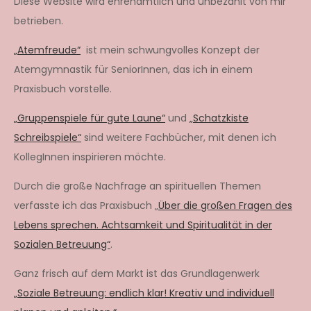
Diese Website wird ehrenamtlich und unbezahlt von mir
betrieben.
„Atemfreude“
ist mein schwungvolles Konzept der
Atemgymnastik für SeniorInnen, das ich in einem
Praxisbuch vorstelle.
„Gruppenspiele für gute Laune“
und
„Schatzkiste
Schreibspiele“
sind weitere Fachbücher, mit denen ich
KollegInnen inspirieren möchte.
Durch die große Nachfrage an spirituellen Themen
verfasste ich das Praxisbuch „
Über die großen Fragen des
Lebens sprechen. Achtsamkeit und Spiritualität in der
Sozialen Betreuung“
.
Ganz frisch auf dem Markt ist das Grundlagenwerk
„Soziale Betreuung: endlich klar! Kreativ und individuell