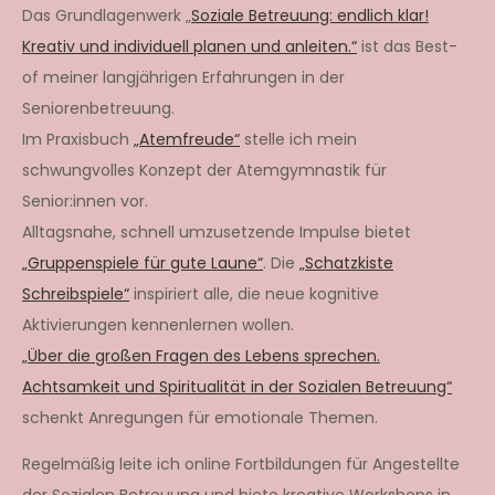
Das Grundlagenwerk „
Soziale Betreuung: endlich klar!
Kreativ und individuell planen und anleiten.“
ist das Best-
of meiner langjährigen Erfahrungen in der
Seniorenbetreuung.
Im Praxisbuch
„Atemfreude“
stelle ich mein
schwungvolles Konzept der Atemgymnastik für
Senior:innen vor.
Alltagsnahe, schnell umzusetzende Impulse bietet
„Gruppenspiele für gute Laune“
. Die
„Schatzkiste
Schreibspiele“
inspiriert alle, die neue kognitive
Aktivierungen kennenlernen wollen.
„Über die großen Fragen des Lebens sprechen.
Achtsamkeit und Spiritualität in der Sozialen Betreuung“
schenkt Anregungen für emotionale Themen.
Regelmäßig leite ich online Fortbildungen für Angestellte
der Sozialen Betreuung und biete kreative Workshops in