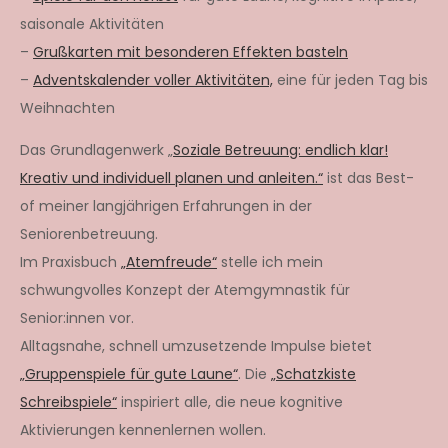
saisonale Aktivitäten
–
Grußkarten mit besonderen Effekten basteln
–
Adventskalender voller Aktivitäten,
eine für jeden Tag bis
Weihnachten
Das Grundlagenwerk „
Soziale Betreuung: endlich klar!
Kreativ und individuell planen und anleiten.“
ist das Best-
of meiner langjährigen Erfahrungen in der
Seniorenbetreuung.
Im Praxisbuch
„Atemfreude“
stelle ich mein
schwungvolles Konzept der Atemgymnastik für
Senior:innen vor.
Alltagsnahe, schnell umzusetzende Impulse bietet
„Gruppenspiele für gute Laune“
. Die
„Schatzkiste
Schreibspiele“
inspiriert alle, die neue kognitive
Aktivierungen kennenlernen wollen.