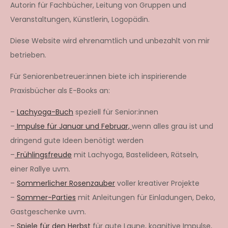
Autorin für Fachbücher, Leitung von Gruppen und
Veranstaltungen, Künstlerin, Logopädin.
Diese Website wird ehrenamtlich und unbezahlt von mir
betrieben.
Für Seniorenbetreuer:innen biete ich inspirierende
Praxisbücher als E-Books an:
–
Lachyoga-Buch
speziell für Senior:innen
–
Impulse für Januar und Februar,
wenn alles grau ist und
dringend gute Ideen benötigt werden
–
Frühlingsfreude
mit Lachyoga, Bastelideen, Rätseln,
einer Rallye uvm.
–
Sommerlicher Rosenzauber
voller kreativer Projekte
–
Sommer-Parties
mit Anleitungen für Einladungen, Deko,
Gastgeschenke uvm.
–
Spiele für den Herbst
für gute Laune, kognitive Impulse,