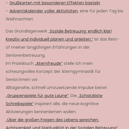
–
Grußkarten mit besonderen Effekten basteln
–
Adventskalender voller Aktivitäten,
eine für jeden Tag bis
Weihnachten
Das Grundlagenwerk „
Soziale Betreuung: endlich klar!
Kreativ und individuell planen und anleiten.“
ist das Best-
of meiner langjährigen Erfahrungen in der
Seniorenbetreuung.
Im Praxisbuch
„Atemfreude“
stelle ich mein
schwungvolles Konzept der Atemgymnastik für
Senior:innen vor.
Alltagsnahe, schnell umzusetzende Impulse bietet
„Gruppenspiele für gute Laune“
. Die
„Schatzkiste
Schreibspiele“
inspiriert alle, die neue kognitive
Aktivierungen kennenlernen wollen.
„Über die großen Fragen des Lebens sprechen.
Achtsamkeit und Spiritualität in der Sozialen Betreuung“