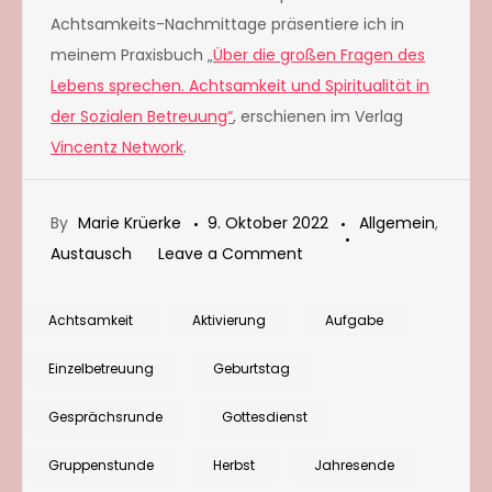
Achtsamkeits-Nachmittage präsentiere ich in
meinem Praxisbuch „
Über die großen Fragen des
Lebens sprechen. Achtsamkeit und Spiritualität in
der Sozialen Betreuung“
, erschienen im Verlag
Vincentz Network
.
By
Marie Krüerke
9. Oktober 2022
Allgemein
,
on
Austausch
Leave a Comment
Gesprächsrunde:
Achtsamer
Achtsamkeit
Aktivierung
Aufgabe
Jahresrückblick
Einzelbetreuung
Geburtstag
Gesprächsrunde
Gottesdienst
Gruppenstunde
Herbst
Jahresende