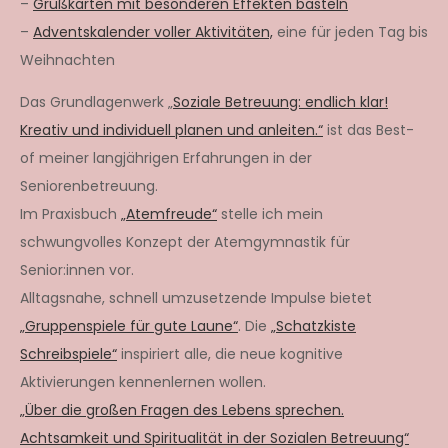
–
Grußkarten mit besonderen Effekten basteln
–
Adventskalender voller Aktivitäten,
eine für jeden Tag bis
Weihnachten
Das Grundlagenwerk „
Soziale Betreuung: endlich klar!
Kreativ und individuell planen und anleiten.“
ist das Best-
of meiner langjährigen Erfahrungen in der
Seniorenbetreuung.
Im Praxisbuch
„Atemfreude“
stelle ich mein
schwungvolles Konzept der Atemgymnastik für
Senior:innen vor.
Alltagsnahe, schnell umzusetzende Impulse bietet
„Gruppenspiele für gute Laune“
. Die
„Schatzkiste
Schreibspiele“
inspiriert alle, die neue kognitive
Aktivierungen kennenlernen wollen.
„Über die großen Fragen des Lebens sprechen.
Achtsamkeit und Spiritualität in der Sozialen Betreuung“