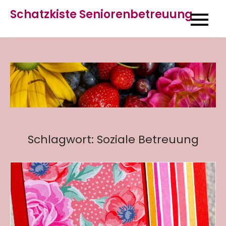
Skip
Schatzkiste Seniorenbetreuung
to
content
Schlagwort:
Soziale Betreuung