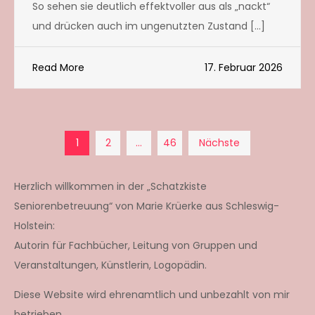
So sehen sie deutlich effektvoller aus als „nackt“
und drücken auch im ungenutzten Zustand […]
Read More
17. Februar 2026
Seitennummerierun
1
2
…
46
Nächste
der
Herzlich willkommen in der „Schatzkiste
Seniorenbetreuung“ von Marie Krüerke aus Schleswig-
Beiträge
Holstein:
Autorin für Fachbücher, Leitung von Gruppen und
Veranstaltungen, Künstlerin, Logopädin.
Diese Website wird ehrenamtlich und unbezahlt von mir
betrieben.