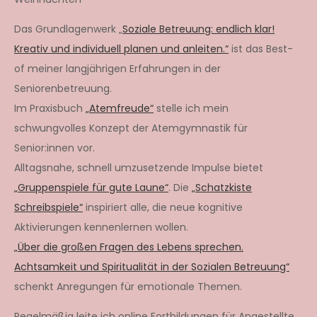
Das Grundlagenwerk „
Soziale Betreuung: endlich klar!
Kreativ und individuell planen und anleiten.“
ist das Best-
of meiner langjährigen Erfahrungen in der
Seniorenbetreuung.
Im Praxisbuch
„Atemfreude“
stelle ich mein
schwungvolles Konzept der Atemgymnastik für
Senior:innen vor.
Alltagsnahe, schnell umzusetzende Impulse bietet
„Gruppenspiele für gute Laune“
. Die
„Schatzkiste
Schreibspiele“
inspiriert alle, die neue kognitive
Aktivierungen kennenlernen wollen.
„Über die großen Fragen des Lebens sprechen.
Achtsamkeit und Spiritualität in der Sozialen Betreuung“
schenkt Anregungen für emotionale Themen.
Regelmäßig leite ich online Fortbildungen für Angestellte