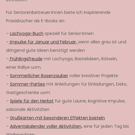
Für Seniorenbetreuer:innen biete ich inspirierende
Praxisbücher als E-Books an:
–
Lachyoga-Buch
speziell für Senior:innen
–
Impulse für Januar und Februar,
wenn alles grau ist und
dringend gute Ideen benötigt werden
–
Frühlingsfreude
mit Lachyoga, Bastelideen, Rätseln,
einer Rallye uvm.
–
Sommerlicher Rosenzauber
voller kreativer Projekte
–
Sommer-Parties
mit Anleitungen für Einladungen, Deko,
Gastgeschenke uvm.
–
Spiele für den Herbst
für gute Laune, kognitive Impulse,
saisonale Aktivitäten
–
Grußkarten mit besonderen Effekten basteln
–
Adventskalender voller Aktivitäten,
eine für jeden Tag bis
Weihnachten