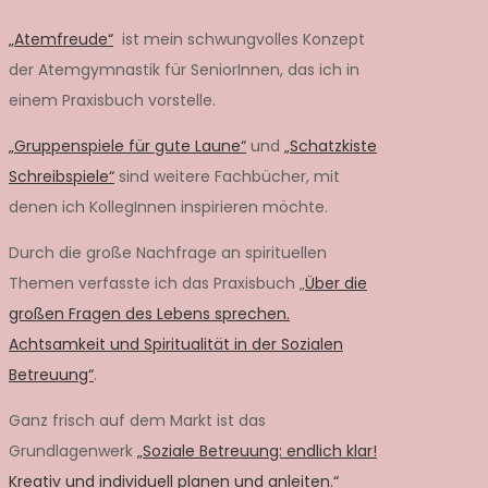
„Atemfreude“
ist mein schwungvolles Konzept
der Atemgymnastik für SeniorInnen, das ich in
einem Praxisbuch vorstelle.
„Gruppenspiele für gute Laune“
und
„Schatzkiste
Schreibspiele“
sind weitere Fachbücher, mit
denen ich KollegInnen inspirieren möchte.
Durch die große Nachfrage an spirituellen
Themen verfasste ich das Praxisbuch „
Über die
großen Fragen des Lebens sprechen.
Achtsamkeit und Spiritualität in der Sozialen
Betreuung“
.
Ganz frisch auf dem Markt ist das
Grundlagenwerk
„Soziale Betreuung: endlich klar!
Kreativ und individuell planen und anleiten.“