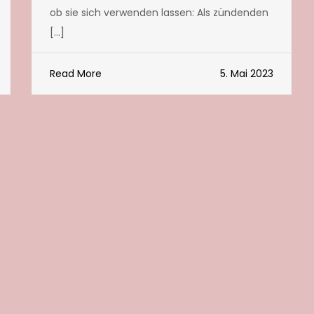
ob sie sich verwenden lassen: Als zündenden
[…]
Read More
5. Mai 2023