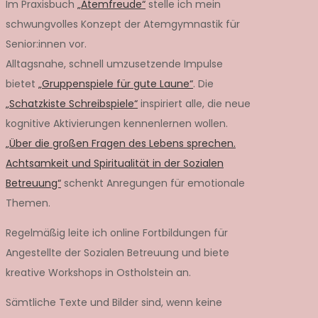
Im Praxisbuch
„Atemfreude“
stelle ich mein
schwungvolles Konzept der Atemgymnastik für
Senior:innen vor.
Alltagsnahe, schnell umzusetzende Impulse
bietet
„Gruppenspiele für gute Laune“
. Die
„Schatzkiste Schreibspiele“
inspiriert alle, die neue
kognitive Aktivierungen kennenlernen wollen.
„Über die großen Fragen des Lebens sprechen.
Achtsamkeit und Spiritualität in der Sozialen
Betreuung“
schenkt Anregungen für emotionale
Themen.
Regelmäßig leite ich online Fortbildungen für
Angestellte der Sozialen Betreuung und biete
kreative Workshops in Ostholstein an.
Sämtliche Texte und Bilder sind, wenn keine