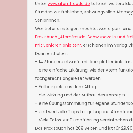
Unter
www.atemfreude.de
teile ich weitere Id
Stunden zur fröhlichen, schwungvollen Atemg
SeniorInnen.
Wer tiefer einsteigen möchte, werfe gern einen
Praxisbuch „Atemfreude. Schwungvolle und f
mit Senioren anleiten“,
erschienen im Verlag Vi
Darin enthalten:
– 14 Stundenentwürfe mit kompletter Anleitun
– eine einfache Erklärung, wie der Atem funk
fachgerecht angeleitet werden
– Fallbeispiele aus dem Alltag
– die Wirkung und der Aufbau des Konzepts
– eine Übungssammlung für eigene Stundenk
– und wertvolle Tipps für gelungene Atemfre
– Viele Fotos zur Durchführung vereinfachen d
Das Praxisbuch hat 208 Seiten und ist für 29,90