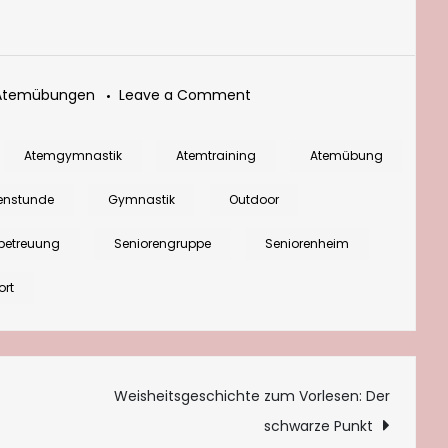
on
Atemübungen
Leave a Comment
Atemwegslehrpfad
in
Atemgymnastik
Atemtraining
Atemübung
Bayern:
enstunde
Gymnastik
Outdoor
Atmen
mit
betreuung
Seniorengruppe
Seniorenheim
Bergblick
ort
tion
Weisheitsgeschichte zum Vorlesen: Der
schwarze Punkt