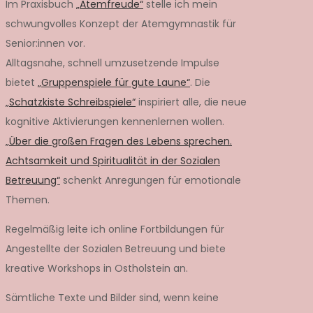
Im Praxisbuch
„Atemfreude“
stelle ich mein
schwungvolles Konzept der Atemgymnastik für
Senior:innen vor.
Alltagsnahe, schnell umzusetzende Impulse
bietet
„Gruppenspiele für gute Laune“
. Die
„Schatzkiste Schreibspiele“
inspiriert alle, die neue
kognitive Aktivierungen kennenlernen wollen.
„Über die großen Fragen des Lebens sprechen.
Achtsamkeit und Spiritualität in der Sozialen
Betreuung“
schenkt Anregungen für emotionale
Themen.
Regelmäßig leite ich online Fortbildungen für
Angestellte der Sozialen Betreuung und biete
kreative Workshops in Ostholstein an.
Sämtliche Texte und Bilder sind, wenn keine