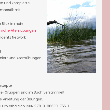
een und komplette
ymnastik mit
 Blick in mein
röhliche Atemübungen
ncentz Network.
g
tioniert und Atemübungen
onzepte
ude-Gruppen sind im Buch versammelt.
ie Anleitung der Übungen.
 Euro erhältlich, ISBN 978-3-86630-755-1