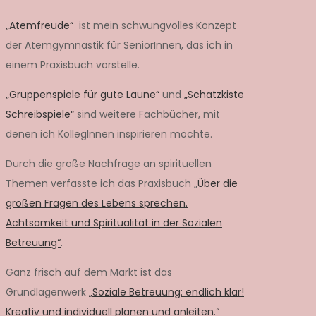
„Atemfreude“
ist mein schwungvolles Konzept
der Atemgymnastik für SeniorInnen, das ich in
einem Praxisbuch vorstelle.
„Gruppenspiele für gute Laune“
und
„Schatzkiste
Schreibspiele“
sind weitere Fachbücher, mit
denen ich KollegInnen inspirieren möchte.
Durch die große Nachfrage an spirituellen
Themen verfasste ich das Praxisbuch „
Über die
großen Fragen des Lebens sprechen.
Achtsamkeit und Spiritualität in der Sozialen
Betreuung“
.
Ganz frisch auf dem Markt ist das
Grundlagenwerk
„Soziale Betreuung: endlich klar!
Kreativ und individuell planen und anleiten.“