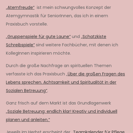
„Atemfreude“
ist mein schwungvolles Konzept der
Atemgymnastik für SeniorInnen, das ich in einem
Praxisbuch vorstelle.
„Gruppenspiele für gute Laune“
und
„Schatzkiste
Schreibspiele“
sind weitere Fachbücher, mit denen ich
KollegInnen inspirieren möchte.
Durch die große Nachfrage an spirituellen Themen
verfasste ich das Praxisbuch „
Über die großen Fragen des
Lebens sprechen. Achtsamkeit und Spiritualität in der
Sozialen Betreuung“
.
Ganz frisch auf dem Markt ist das Grundlagenwerk
„Soziale Betreuung: endlich klar! Kreativ und individuell
planen und anleiten.“
Jeweils im Herbst erscheint der
„Teamkalender für Pflege