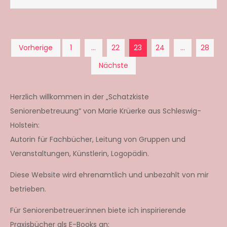
Seitennummerierun
Vorherige
1
…
22
23
24
…
28
Nächste
der
Beiträge
Herzlich willkommen in der „Schatzkiste
Seniorenbetreuung“ von Marie Krüerke aus Schleswig-
Holstein:
Autorin für Fachbücher, Leitung von Gruppen und
Veranstaltungen, Künstlerin, Logopädin.
Diese Website wird ehrenamtlich und unbezahlt von mir
betrieben.
Für Seniorenbetreuer:innen biete ich inspirierende
Praxisbücher als E-Books an: