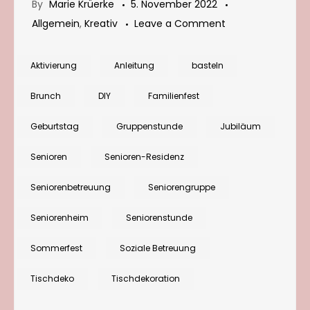
By
Marie Krüerke
5. November 2022
on
Allgemein
,
Kreativ
Leave a Comment
Tischdeko
basteln:
Aktivierung
Anleitung
basteln
Bunter
Brunch
DIY
Familienfest
Blumenkranz
zur
Geburtstag
Gruppenstunde
Jubiläum
Begrüßung
Senioren
Senioren-Residenz
Seniorenbetreuung
Seniorengruppe
Seniorenheim
Seniorenstunde
Sommerfest
Soziale Betreuung
Tischdeko
Tischdekoration