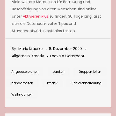
Viele weitere Materialien für Betreuung und
Beschäftigung von alten Menschen sind online
unter
Aktivieren Plus
zu finden. 30 Tage lang lässt
sich die Datenbank voller Tipps und
Stundenentwürfe kostenlos testen.
By
Marie Krüerke
8. Dezember 2020
on
Allgemein
,
Kreativ
Leave a Comment
Presse:
Tipps
Angebote planen
backen
Gruppen leiten
für
handarbeiten
kreativ
Seniorenbetreuung
die
Weihnachtsbäcke
Weihnachten
mit
Senioren