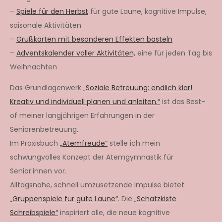
–
Spiele für den Herbst
für gute Laune, kognitive Impulse,
saisonale Aktivitäten
–
Grußkarten mit besonderen Effekten basteln
–
Adventskalender voller Aktivitäten,
eine für jeden Tag bis
Weihnachten
Das Grundlagenwerk „
Soziale Betreuung: endlich klar!
Kreativ und individuell planen und anleiten.“
ist das Best-
of meiner langjährigen Erfahrungen in der
Seniorenbetreuung.
Im Praxisbuch
„Atemfreude“
stelle ich mein
schwungvolles Konzept der Atemgymnastik für
Senior:innen vor.
Alltagsnahe, schnell umzusetzende Impulse bietet
„Gruppenspiele für gute Laune“
. Die
„Schatzkiste
Schreibspiele“
inspiriert alle, die neue kognitive