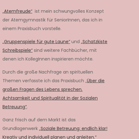
„Atemfreude“
ist mein schwungvolles Konzept
der Atemgymnastik für SeniorInnen, das ich in
einem Praxisbuch vorstelle.
„Gruppenspiele für gute Laune“
und
„Schatzkiste
Schreibspiele“
sind weitere Fachbücher, mit
denen ich KollegInnen inspirieren möchte.
Durch die große Nachfrage an spirituellen
Themen verfasste ich das Praxisbuch „
Über die
großen Fragen des Lebens sprechen.
Achtsamkeit und Spiritualität in der Sozialen
Betreuung“
.
Ganz frisch auf dem Markt ist das
Grundlagenwerk
„Soziale Betreuung: endlich klar!
Kreativ und individuell planen und anleiten.“