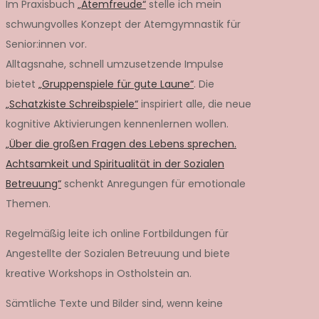
Im Praxisbuch
„Atemfreude“
stelle ich mein
schwungvolles Konzept der Atemgymnastik für
Senior:innen vor.
Alltagsnahe, schnell umzusetzende Impulse
bietet
„Gruppenspiele für gute Laune“
. Die
„Schatzkiste Schreibspiele“
inspiriert alle, die neue
kognitive Aktivierungen kennenlernen wollen.
„Über die großen Fragen des Lebens sprechen.
Achtsamkeit und Spiritualität in der Sozialen
Betreuung“
schenkt Anregungen für emotionale
Themen.
Regelmäßig leite ich online Fortbildungen für
Angestellte der Sozialen Betreuung und biete
kreative Workshops in Ostholstein an.
Sämtliche Texte und Bilder sind, wenn keine