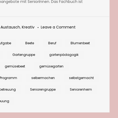
nangebote mit SeniorInnen. Das Fachbuch ist
on
,
Austausch
,
Kreativ
Leave a Comment
Gartengruppe:
Historische
ufgabe
Beete
Beruf
Blumenbeet
Tipps
Gartengruppe
gartenpädagogik
und
Tricks
gemüsebeet
gemüsegarten
mit
Programm
selbermachen
selbstgemacht
SeniorInnen
wiederentdecken
betreuung
Seniorengruppe
Seniorenheim
reuung