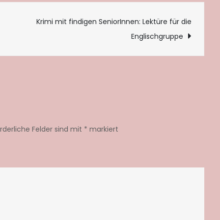
tion
Krimi mit findigen SeniorInnen: Lektüre für die
Englischgruppe
orderliche Felder sind mit
*
markiert