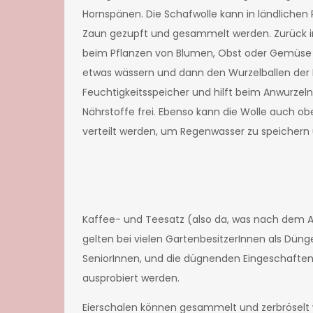
Hornspänen. Die Schafwolle kann in ländliche
Zaun gezupft und gesammelt werden. Zurück in
beim Pflanzen von Blumen, Obst oder Gemüse v
etwas wässern und dann den Wurzelballen der Pf
Feuchtigkeitsspeicher und hilft beim Anwurzeln,
Nährstoffe frei. Ebenso kann die Wolle auch o
verteilt werden, um Regenwa
sser zu speichern
Kaffee- und Teesatz (also da, was nach dem Au
gelten bei vielen GartenbesitzerInnen als Dünge
SeniorInnen, und die dügnenden Eingeschafte
ausprobiert werden.
Eierschalen können gesammelt und zerbröselt 