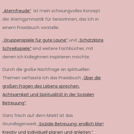
„Atemfreude“
ist mein schwungvolles Konzept
der Atemgymnastik für SeniorInnen, das ich in
einem Praxisbuch vorstelle.
„Gruppenspiele für gute Laune“
und
„Schatzkiste
Schreibspiele“
sind weitere Fachbücher, mit
denen ich KollegInnen inspirieren möchte.
Durch die große Nachfrage an spirituellen
Themen verfasste ich das Praxisbuch „
Über die
großen Fragen des Lebens sprechen.
Achtsamkeit und Spiritualität in der Sozialen
Betreuung“
.
Ganz frisch auf dem Markt ist das
Grundlagenwerk
„Soziale Betreuung: endlich klar!
Kreativ und individuell planen und anleiten.“