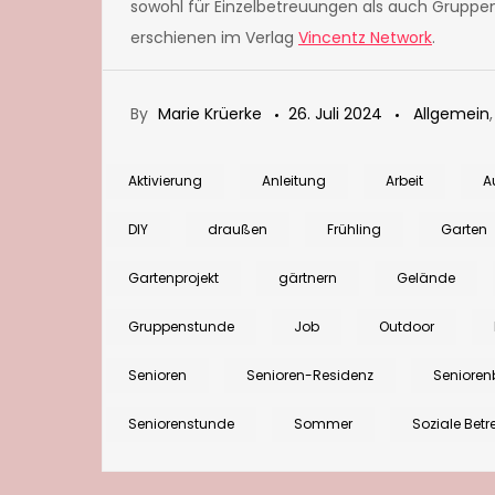
sowohl für Einzelbetreuungen als auch Gruppe
erschienen im Verlag
Vincentz Network
.
By
Marie Krüerke
26. Juli 2024
Allgemein
Aktivierung
Anleitung
Arbeit
A
DIY
draußen
Frühling
Garten
Gartenprojekt
gärtnern
Gelände
Gruppenstunde
Job
Outdoor
Senioren
Senioren-Residenz
Senioren
Seniorenstunde
Sommer
Soziale Bet