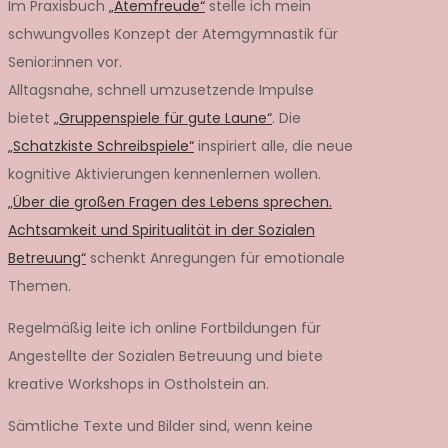
Im Praxisbuch
„Atemfreude“
stelle ich mein
schwungvolles Konzept der Atemgymnastik für
Senior:innen vor.
Alltagsnahe, schnell umzusetzende Impulse
bietet
„Gruppenspiele für gute Laune“
. Die
„Schatzkiste Schreibspiele“
inspiriert alle, die neue
kognitive Aktivierungen kennenlernen wollen.
„Über die großen Fragen des Lebens sprechen.
Achtsamkeit und Spiritualität in der Sozialen
Betreuung“
schenkt Anregungen für emotionale
Themen.
Regelmäßig leite ich online Fortbildungen für
Angestellte der Sozialen Betreuung und biete
kreative Workshops in Ostholstein an.
Sämtliche Texte und Bilder sind, wenn keine