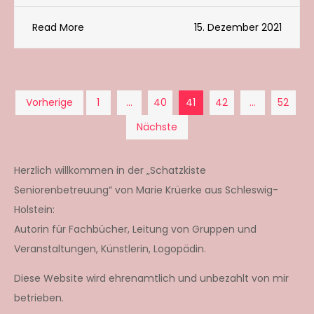
Read More
15. Dezember 2021
Seitennummerierun
Vorherige
1
…
40
41
42
…
52
Nächste
der
Beiträge
Herzlich willkommen in der „Schatzkiste
Seniorenbetreuung“ von Marie Krüerke aus Schleswig-
Holstein:
Autorin für Fachbücher, Leitung von Gruppen und
Veranstaltungen, Künstlerin, Logopädin.
Diese Website wird ehrenamtlich und unbezahlt von mir
betrieben.