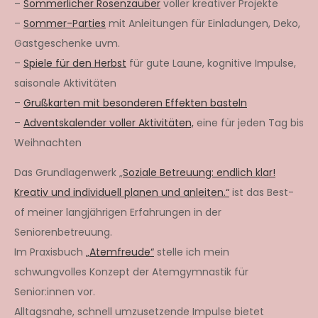
–
Sommerlicher Rosenzauber
voller kreativer Projekte
–
Sommer-Parties
mit Anleitungen für Einladungen, Deko,
Gastgeschenke uvm.
–
Spiele für den Herbst
für gute Laune, kognitive Impulse,
saisonale Aktivitäten
–
Grußkarten mit besonderen Effekten basteln
–
Adventskalender voller Aktivitäten,
eine für jeden Tag bis
Weihnachten
Das Grundlagenwerk „
Soziale Betreuung: endlich klar!
Kreativ und individuell planen und anleiten.“
ist das Best-
of meiner langjährigen Erfahrungen in der
Seniorenbetreuung.
Im Praxisbuch
„Atemfreude“
stelle ich mein
schwungvolles Konzept der Atemgymnastik für
Senior:innen vor.
Alltagsnahe, schnell umzusetzende Impulse bietet