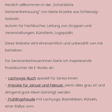
der
Herzlich willkommen in der „Schatzkiste
Seniorenbetreuung“ von Marie Krüerke aus Schleswig-
Beiträge
Holstein:
Autorin für Fachbücher, Leitung von Gruppen und
Veranstaltungen, Künstlerin, Logopädin.
Diese Website wird ehrenamtlich und unbezahlt von mir
betrieben.
Für Seniorenbetreuer:innen biete ich inspirierende
Praxisbücher als E-Books an:
–
Lachyoga-Buch
speziell für Senior:innen
–
Impulse für Januar und Februar,
wenn alles grau ist und
dringend gute Ideen benötigt werden
–
Frühlingsfreude
mit Lachyoga, Bastelideen, Rätseln,
einer Rallye uvm.