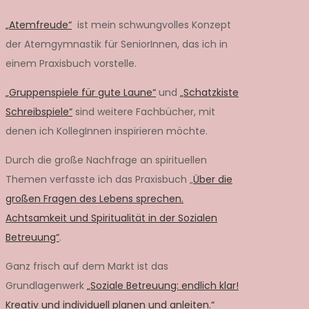
„Atemfreude“
ist mein schwungvolles Konzept
der Atemgymnastik für SeniorInnen, das ich in
einem Praxisbuch vorstelle.
„Gruppenspiele für gute Laune“
und
„Schatzkiste
Schreibspiele“
sind weitere Fachbücher, mit
denen ich KollegInnen inspirieren möchte.
Durch die große Nachfrage an spirituellen
Themen verfasste ich das Praxisbuch „
Über die
großen Fragen des Lebens sprechen.
Achtsamkeit und Spiritualität in der Sozialen
Betreuung“
.
Ganz frisch auf dem Markt ist das
Grundlagenwerk
„Soziale Betreuung: endlich klar!
Kreativ und individuell planen und anleiten.“