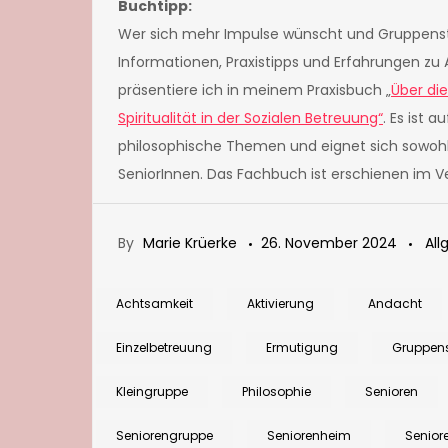
Buchtipp:
Wer sich mehr Impulse wünscht und Gruppens
Informationen, Praxistipps und Erfahrungen 
präsentiere ich in meinem Praxisbuch „
Über di
Spiritualität in der Sozialen Betreuung“
. Es ist 
philosophische Themen und eignet sich sowoh
SeniorInnen. Das Fachbuch ist erschienen im V
By
Marie Krüerke
26. November 2024
All
Achtsamkeit
Aktivierung
Andacht
Einzelbetreuung
Ermutigung
Gruppen
Kleingruppe
Philosophie
Senioren
Seniorengruppe
Seniorenheim
Senior