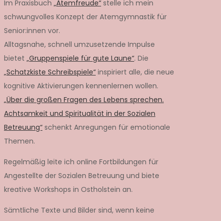
Im Praxisbuch
„Atemfreude“
stelle ich mein
schwungvolles Konzept der Atemgymnastik für
Senior:innen vor.
Alltagsnahe, schnell umzusetzende Impulse
bietet
„Gruppenspiele für gute Laune“
. Die
„Schatzkiste Schreibspiele“
inspiriert alle, die neue
kognitive Aktivierungen kennenlernen wollen.
„Über die großen Fragen des Lebens sprechen.
Achtsamkeit und Spiritualität in der Sozialen
Betreuung“
schenkt Anregungen für emotionale
Themen.
Regelmäßig leite ich online Fortbildungen für
Angestellte der Sozialen Betreuung und biete
kreative Workshops in Ostholstein an.
Sämtliche Texte und Bilder sind, wenn keine