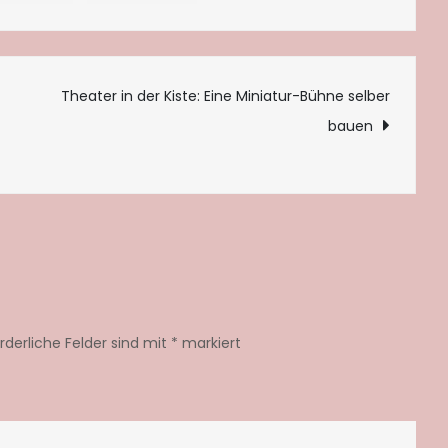
bedecken
lassen
tion
Theater in der Kiste: Eine Miniatur-Bühne selber
bauen
orderliche Felder sind mit
*
markiert