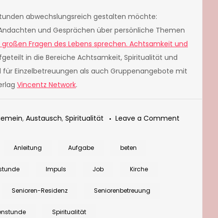
tunden abwechslungsreich gestalten möchte:
zu Andachten und Gesprächen über persönliche Themen
e großen Fragen des Lebens sprechen. Achtsamkeit und
aufgeteilt in die Bereiche Achtsamkeit, Spiritualität und
l für Einzelbetreuungen als auch Gruppenangebote mit
erlag
Vincentz Network
.
on
gemein
,
Austausch
,
Spiritualität
Leave a Comment
Übung
zur
Anleitung
Aufgabe
beten
Achtsamkei
stunde
Impuls
Job
Kirche
Probleme
von
Senioren-Residenz
Seniorenbetreuung
einer
enstunde
Spiritualität
Schneedec