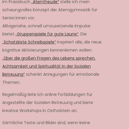
Im Praxisbuch
„Atemfreude“
stelle ich mein
schwungvolles Konzept der Atemgymnastik für
Senior:innen vor.
Alltagsnahe, schnell umzusetzende Impulse
bietet
„Gruppenspiele für gute Laune“
. Die
„Schatzkiste Schreibspiele“
inspiriert alle, die neue
kognitive Aktivierungen kennenlernen wollen.
„Über die großen Fragen des Lebens sprechen.
Achtsamkeit und Spiritualität in der Sozialen
Betreuung“
schenkt Anregungen für emotionale
Themen.
Regelmäßig leite ich online Fortbildungen für
Angestellte der Sozialen Betreuung und biete
kreative Workshops in Ostholstein an.
Sämtliche Texte und Bilder sind, wenn keine