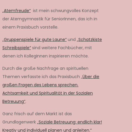
„Atemfreude“
ist mein schwungvolles Konzept
der Atemgymnastik für SeniorInnen, das ich in
einem Praxisbuch vorstelle.
„Gruppenspiele für gute Laune“
und
„Schatzkiste
Schreibspiele“
sind weitere Fachbücher, mit
denen ich KollegInnen inspirieren möchte.
Durch die große Nachfrage an spirituellen
Themen verfasste ich das Praxisbuch „
Über die
großen Fragen des Lebens sprechen.
Achtsamkeit und Spiritualität in der Sozialen
Betreuung“
.
Ganz frisch auf dem Markt ist das
Grundlagenwerk
„Soziale Betreuung: endlich klar!
Kreativ und individuell planen und anleiten.“