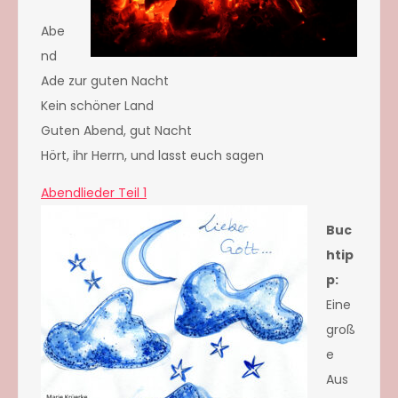
Abe
nd
Ade zur guten Nacht
Kein schöner Land
Guten Abend, gut Nacht
Hört, ihr Herrn, und lasst euch sagen
Abendlieder Teil 1
Buc
htip
p:
Eine
groß
e
Aus