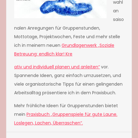
wahl
an
saiso
nalen Anregungen für Gruppenstunden,
Mottotage, Projektwochen, Feste und mehr stelle
ich in meinem neuen
Grundlagenwerk „Soziale
Betreu
ung: e
ndlich klar! Kre
ativ und individuell planen und anleiten“
vor.
Spannende Ideen, ganz einfach umzusetzen, und
viele organisatorische Tipps für einen gelingenden
Arbeitsalltag präsentiere ich in dem Praxisbuch.
Mehr fröhliche Ideen für Gruppenstunden bietet
mein
Praxisbuch „Gruppenspiele für gute Laune.
Loslegen, Lachen, Überraschen“.