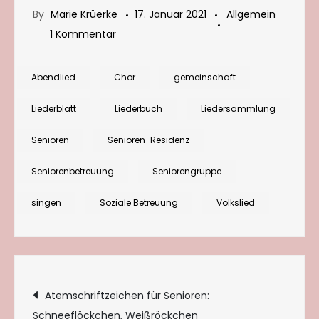
By
Marie Krüerke
17. Januar 2021
Allgemein
zu
1 Kommentar
Abendlieder
mit
Abendlied
Chor
gemeinschaft
Senioren
Liederblatt
Liederbuch
Liedersammlung
singen,
Teil
Senioren
Senioren-Residenz
1
Seniorenbetreuung
Seniorengruppe
singen
Soziale Betreuung
Volkslied
Beitragsnavigation
Atemschriftzeichen für Senioren:
Schneeflöckchen, Weißröckchen