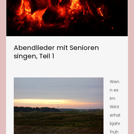
Abendlieder mit Senioren
singen, Teil 1
Wen
n es
im
Wint
erhal
bjahr
früh