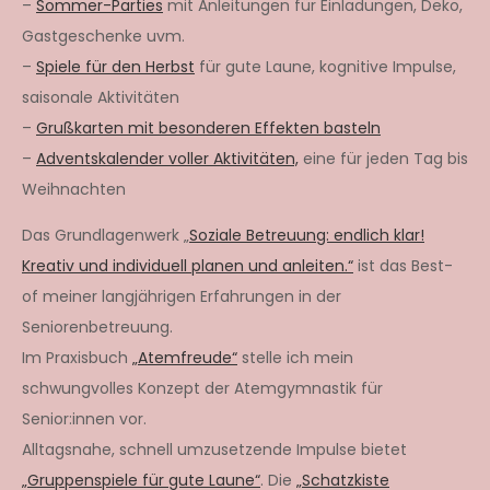
–
Sommer-Parties
mit Anleitungen für Einladungen, Deko,
Gastgeschenke uvm.
–
Spiele für den Herbst
für gute Laune, kognitive Impulse,
saisonale Aktivitäten
–
Grußkarten mit besonderen Effekten basteln
–
Adventskalender voller Aktivitäten,
eine für jeden Tag bis
Weihnachten
Das Grundlagenwerk „
Soziale Betreuung: endlich klar!
Kreativ und individuell planen und anleiten.“
ist das Best-
of meiner langjährigen Erfahrungen in der
Seniorenbetreuung.
Im Praxisbuch
„Atemfreude“
stelle ich mein
schwungvolles Konzept der Atemgymnastik für
Senior:innen vor.
Alltagsnahe, schnell umzusetzende Impulse bietet
„Gruppenspiele für gute Laune“
. Die
„Schatzkiste