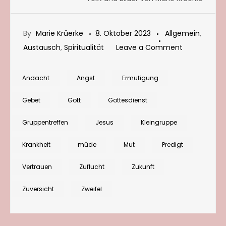
By
Marie Krüerke
8. Oktober 2023
Allgemein
,
on
Austausch
,
Spiritualität
Leave a Comment
Wenn
scheinbar
Andacht
Angst
Ermutigung
nur
Gebet
Gott
Gottesdienst
noch
Mist
Gruppentreffen
Jesus
Kleingruppe
passiert
Krankheit
müde
Mut
Predigt
Vertrauen
Zuflucht
Zukunft
Zuversicht
Zweifel