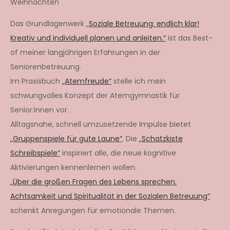
Weihnachten
Das Grundlagenwerk „
Soziale Betreuung: endlich klar!
Kreativ und individuell planen und anleiten.“
ist das Best-
of meiner langjährigen Erfahrungen in der
Seniorenbetreuung.
Im Praxisbuch
„Atemfreude“
stelle ich mein
schwungvolles Konzept der Atemgymnastik für
Senior:innen vor.
Alltagsnahe, schnell umzusetzende Impulse bietet
„Gruppenspiele für gute Laune“
. Die
„Schatzkiste
Schreibspiele“
inspiriert alle, die neue kognitive
Aktivierungen kennenlernen wollen.
„Über die großen Fragen des Lebens sprechen.
Achtsamkeit und Spiritualität in der Sozialen Betreuung“
schenkt Anregungen für emotionale Themen.