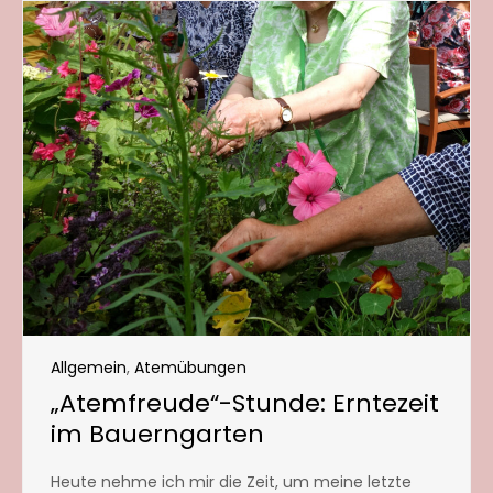
Allgemein
,
Atemübungen
„Atemfreude“-Stunde: Erntezeit
im Bauerngarten
Heute nehme ich mir die Zeit, um meine letzte