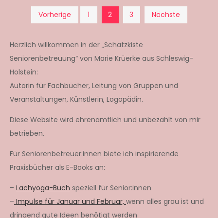
Seitennummerierun
Vorherige
1
2
3
Nächste
der
Herzlich willkommen in der „Schatzkiste
Seniorenbetreuung“ von Marie Krüerke aus Schleswig-
Beiträge
Holstein:
Autorin für Fachbücher, Leitung von Gruppen und
Veranstaltungen, Künstlerin, Logopädin.
Diese Website wird ehrenamtlich und unbezahlt von mir
betrieben.
Für Seniorenbetreuer:innen biete ich inspirierende
Praxisbücher als E-Books an:
–
Lachyoga-Buch
speziell für Senior:innen
–
Impulse für Januar und Februar,
wenn alles grau ist und
dringend gute Ideen benötigt werden