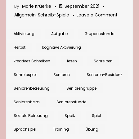
By
Marie Krüerke
15. September 2021
on
Allgemein
,
Schreib-Spiele
Leave a Comment
Aufwärms
zum
Aktivierung
Aufgabe
Gruppenstunde
kreativen
Herbst
kognitive Aktivierung
Schreiben
Herbstlich
kreatives Schreiben
lesen
Schreiben
Zutaten-
Schreibspiel
Senioren
Senioren-Residenz
Mix
Seniorenbetreuung
Seniorengruppe
Seniorenheim
Seniorenstunde
Soziale Betreuung
Spaß
Spiel
Sprachspiel
Training
Übung