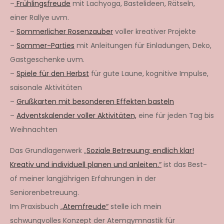
–
Frühlingsfreude
mit Lachyoga, Bastelideen, Rätseln,
einer Rallye uvm.
–
Sommerlicher Rosenzauber
voller kreativer Projekte
–
Sommer-Parties
mit Anleitungen für Einladungen, Deko,
Gastgeschenke uvm.
–
Spiele für den Herbst
für gute Laune, kognitive Impulse,
saisonale Aktivitäten
–
Grußkarten mit besonderen Effekten basteln
–
Adventskalender voller Aktivitäten,
eine für jeden Tag bis
Weihnachten
Das Grundlagenwerk „
Soziale Betreuung: endlich klar!
Kreativ und individuell planen und anleiten.“
ist das Best-
of meiner langjährigen Erfahrungen in der
Seniorenbetreuung.
Im Praxisbuch
„Atemfreude“
stelle ich mein
schwungvolles Konzept der Atemgymnastik für