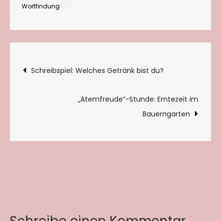
Wortfindung
Beitragsnavigation
Schreibspiel: Welches Getränk bist du?
„Atemfreude“-Stunde: Erntezeit im
Bauerngarten
Schreibe einen Kommentar