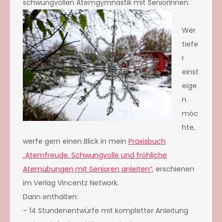
schwungvollen Atemgymnastik mit SeniorInnen.
Wer
tiefe
r
einst
eige
n
möc
hte,
werfe gern einen Blick in mein
Praxisbuch
„Atemfreude. Schwungvolle und fröhliche
Atemübungen mit Senioren anleiten“,
erschienen
im Verlag Vincentz Network.
Darin enthalten:
– 14 Stundenentwürfe mit kompletter Anleitung