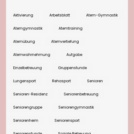
Atemgymnastik
mit
Aktivierung
Arbeitsblatt
Atem-Gymnastik
Senioren:
Atemgymnastik
Atemtraining
„Atemfreude“-
Stunde
Atemübung
Atemvertiefung
„Klirrend
Atemwahrnehmung
Aufgabe
kalter
Wintertag“
Einzelbetreuung
Gruppenstunde
Lungensport
Rehasport
Senioren
Senioren-Residenz
Seniorenbetreuung
Seniorengruppe
Seniorengymnastik
Seniorenheim
Seniorensport
Seniorenstunde
Soziale Betreuung