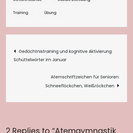
Training
Übung
Beitragsnavigation
Gedächtnistraining und kognitive Aktivierung:
Schüttelwörter im Januar
Atemschriftzeichen für Senioren:
Schneeflöckchen, Weißröckchen
2 Replies to “Atemgymnastik