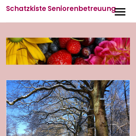
Skip
Schatzkiste Seniorenbetreuung
to
content