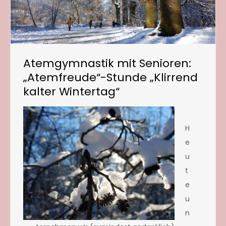
Atemgymnastik mit Senioren:
„Atemfreude“-Stunde „Klirrend
kalter Wintertag“
H
e
u
t
e
u
n