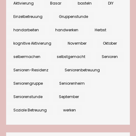
im
Aktivierung
Basar
basteln
DIY
Herbst:
Einzelbetreuung
Gruppenstunde
Grußkarten
mit
handarbeiten
handwerken
Herbst
Eulen
kognitive Aktivierung
November
Oktober
basteln
selbermachen
selbstgemacht
Senioren
Senioren-Residenz
Seniorenbetreuung
Seniorengruppe
Seniorenheim
Seniorenstunde
September
Soziale Betreuung
werken