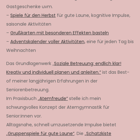
Gastgeschenke uvm.
–
Spiele für den Herbst
für gute Laune, kognitive Impulse,
saisonale Aktivitäten
–
Grußkarten mit besonderen Effekten basteln
–
Adventskalender voller Aktivitäten,
eine für jeden Tag bis
Weihnachten
Das Grundlagenwerk „
Soziale Betreuung: endlich klar!
Kreativ und individuell planen und anleiten.“
ist das Best-
of meiner langjährigen Erfahrungen in der
Seniorenbetreuung.
Im Praxisbuch
„Atemfreude“
stelle ich mein
schwungvolles Konzept der Atemgymnastik für
Senior:innen vor.
Alltagsnahe, schnell umzusetzende Impulse bietet
„Gruppenspiele für gute Laune“
. Die
„Schatzkiste