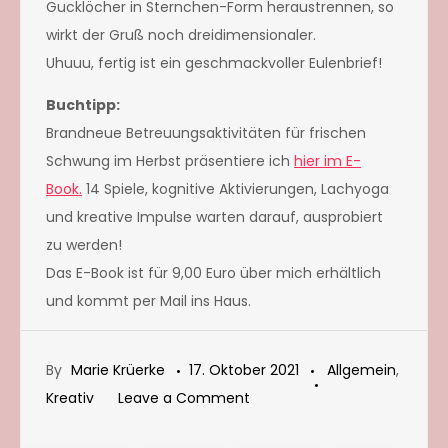
Gucklöcher in Sternchen-Form heraustrennen, so
wirkt der Gruß noch dreidimensionaler.
Uhuuu, fertig ist ein geschmackvoller Eulenbrief!
Buchtipp:
Brandneue Betreuungsaktivitäten für frischen
Schwung im Herbst präsentiere ich
hier im E-
Book.
14 Spiele, kognitive Aktivierungen, Lachyoga
und kreative Impulse warten darauf, ausprobiert
zu werden!
Das E-Book ist für 9,00 Euro über mich erhältlich
und kommt per Mail ins Haus.
By
Marie Krüerke
17. Oktober 2021
Allgemein
,
on
Kreativ
Leave a Comment
Kreativität