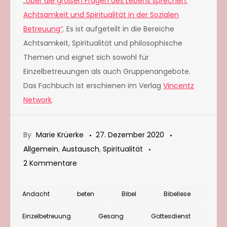
„
Über die großen Fragen des Lebens sprechen.
Achtsamkeit und Spiritualität in der Sozialen
Betreuung“
. Es ist aufgeteilt in die Bereiche
Achtsamkeit, Spiritualität und philosophische
Themen und eignet sich sowohl für
Einzelbetreuungen als auch Gruppenangebote.
Das Fachbuch ist erschienen im Verlag
Vincentz
Network
.
By
Marie Krüerke
27. Dezember 2020
Allgemein
,
Austausch
,
Spiritualität
zu
2 Kommentare
Andacht
für
Andacht
beten
Bibel
Bibellese
Senioren
Einzelbetreuung
Gesang
Gottesdienst
zum