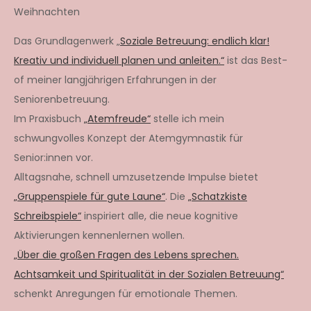
Weihnachten
Das Grundlagenwerk „
Soziale Betreuung: endlich klar!
Kreativ und individuell planen und anleiten.“
ist das Best-
of meiner langjährigen Erfahrungen in der
Seniorenbetreuung.
Im Praxisbuch
„Atemfreude“
stelle ich mein
schwungvolles Konzept der Atemgymnastik für
Senior:innen vor.
Alltagsnahe, schnell umzusetzende Impulse bietet
„Gruppenspiele für gute Laune“
. Die
„Schatzkiste
Schreibspiele“
inspiriert alle, die neue kognitive
Aktivierungen kennenlernen wollen.
„Über die großen Fragen des Lebens sprechen.
Achtsamkeit und Spiritualität in der Sozialen Betreuung“
schenkt Anregungen für emotionale Themen.