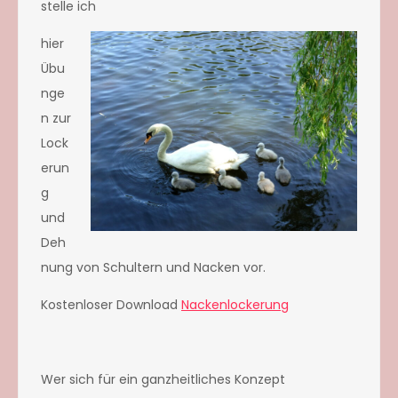
stelle ich
hier
Übu
nge
n zur
Lock
erun
g
und
Deh
nung von Schultern und Nacken vor.
Kostenloser Download
Nackenlockerung
Wer sich für ein ganzheitliches Konzept