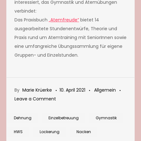
interessiert, das Gymnastik und Atemübungen
verbindet:
Das Praxisbuch
„Atemfreude“
bietet 14
ausgearbeitete Stundenentwürfe, Theorie und
Praxis rund um Atemtraining mit SeniorInnen sowie
eine umfangreiche Übungssammlung für eigene
Gruppen- und Einzelstunden.
By
Marie Krüerke
10. April 2021
Allgemein
on
Leave a Comment
Dehnungs-
und
Dehnung
Einzelbetreuung
Gymnastik
Lockerungsübungen
HWS
Lockerung
Nacken
für