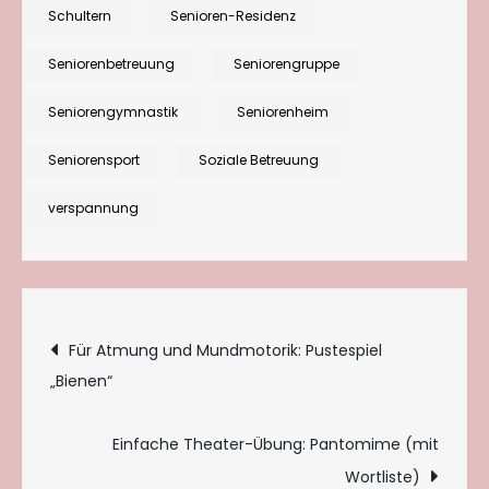
Schultern
Schultern
Senioren-Residenz
und
Seniorenbetreuung
Seniorengruppe
Nacken
Seniorengymnastik
Seniorenheim
Seniorensport
Soziale Betreuung
verspannung
Beitragsnavigation
Für Atmung und Mundmotorik: Pustespiel
„Bienen“
Einfache Theater-Übung: Pantomime (mit
Wortliste)