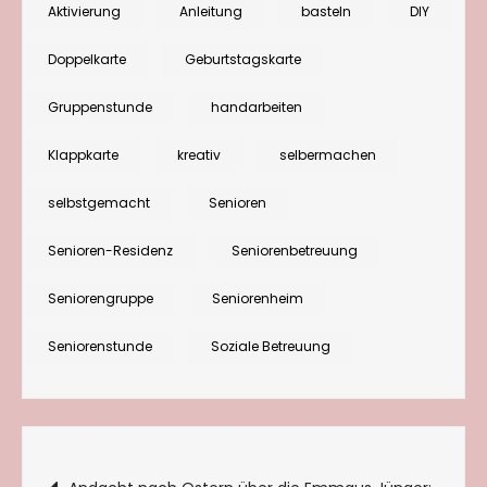
mit
Aktivierung
Anleitung
basteln
DIY
schräger
Doppelkarte
Geburtstagskarte
Front
basteln:
Gruppenstunde
handarbeiten
Einfache
Klappkarte
kreativ
selbermachen
und
effektvolle
selbstgemacht
Senioren
Anleitung
Senioren-Residenz
Seniorenbetreuung
Seniorengruppe
Seniorenheim
Seniorenstunde
Soziale Betreuung
Beitragsnavigation