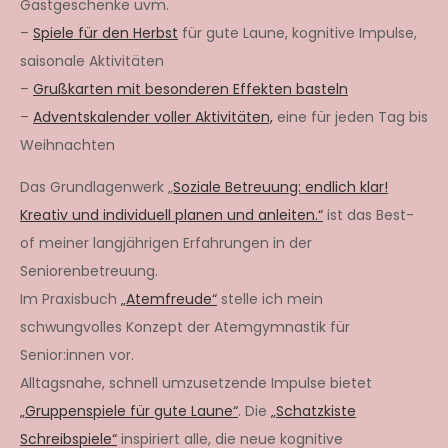
Gastgeschenke uvm.
–
Spiele für den Herbst
für gute Laune, kognitive Impulse,
saisonale Aktivitäten
–
Grußkarten mit besonderen Effekten basteln
–
Adventskalender voller Aktivitäten,
eine für jeden Tag bis
Weihnachten
Das Grundlagenwerk „
Soziale Betreuung: endlich klar!
Kreativ und individuell planen und anleiten.“
ist das Best-
of meiner langjährigen Erfahrungen in der
Seniorenbetreuung.
Im Praxisbuch
„Atemfreude“
stelle ich mein
schwungvolles Konzept der Atemgymnastik für
Senior:innen vor.
Alltagsnahe, schnell umzusetzende Impulse bietet
„Gruppenspiele für gute Laune“
. Die
„Schatzkiste
Schreibspiele“
inspiriert alle, die neue kognitive