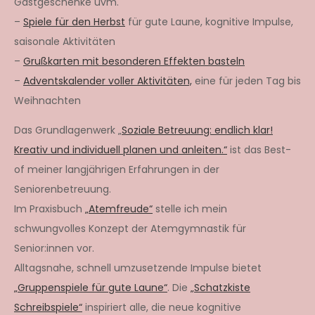
Gastgeschenke uvm.
–
Spiele für den Herbst
für gute Laune, kognitive Impulse,
saisonale Aktivitäten
–
Grußkarten mit besonderen Effekten basteln
–
Adventskalender voller Aktivitäten,
eine für jeden Tag bis
Weihnachten
Das Grundlagenwerk „
Soziale Betreuung: endlich klar!
Kreativ und individuell planen und anleiten.“
ist das Best-
of meiner langjährigen Erfahrungen in der
Seniorenbetreuung.
Im Praxisbuch
„Atemfreude“
stelle ich mein
schwungvolles Konzept der Atemgymnastik für
Senior:innen vor.
Alltagsnahe, schnell umzusetzende Impulse bietet
„Gruppenspiele für gute Laune“
. Die
„Schatzkiste
Schreibspiele“
inspiriert alle, die neue kognitive