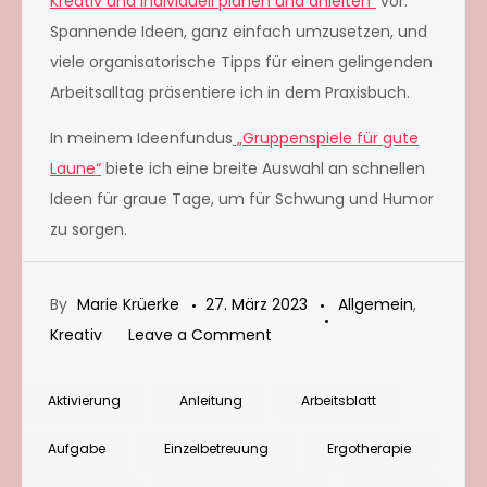
Kreativ und individuell planen und anleiten“
vor.
Spannende Ideen, ganz einfach umzusetzen, und
viele organisatorische Tipps für einen gelingenden
Arbeitsalltag präsentiere ich in dem Praxisbuch.
In meinem Ideenfundus
„Gruppenspiele für gute
Laune“
biete ich eine breite Auswahl an schnellen
Ideen für graue Tage, um für Schwung und Humor
zu sorgen.
By
Marie Krüerke
27. März 2023
Allgemein
,
on
Kreativ
Leave a Comment
5
Wege,
Aktivierung
Anleitung
Arbeitsblatt
mit
Aufgabe
Einzelbetreuung
Ergotherapie
Dominosteinen
zu