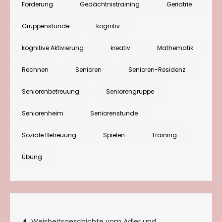
Förderung
Gedächtnistraining
Geriatrie
aktivieren
Gruppenstunde
kognitiv
kognitive Aktivierung
kreativ
Mathematik
Rechnen
Senioren
Senioren-Residenz
Seniorenbetreuung
Seniorengruppe
Seniorenheim
Seniorenstunde
Soziale Betreuung
Spielen
Training
Übung
Beitragsnavigation
Weisheitsgeschichte vom Adler und