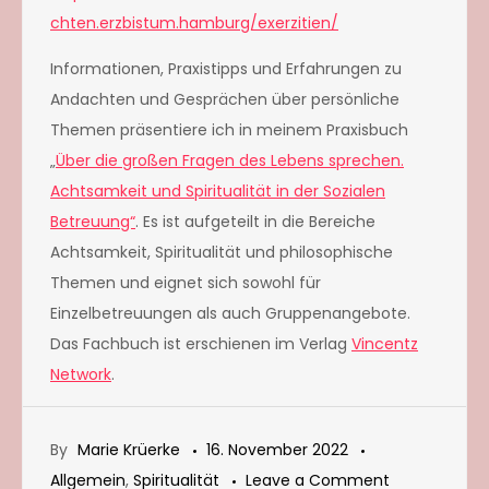
chten.erzbistum.hamburg/exerzitien/
Informationen, Praxistipps und Erfahrungen zu
Andachten und Gesprächen über persönliche
Themen präsentiere ich in meinem Praxisbuch
„
Über die großen Fragen des Lebens sprechen.
Achtsamkeit und Spiritualität in der Sozialen
Betreuung“
. Es ist aufgeteilt in die Bereiche
Achtsamkeit, Spiritualität und philosophische
Themen und eignet sich sowohl für
Einzelbetreuungen als auch Gruppenangebote.
Das Fachbuch ist erschienen im Verlag
Vincentz
Network
.
By
Marie Krüerke
16. November 2022
on
Allgemein
,
Spiritualität
Leave a Comment