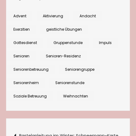
Andacht
im
Advent
Aktivierung
Andacht
Advent:
Exerzitien
geistliche Übungen
Exerzitien
im
Gottesdienst
Gruppenstunde
Impuls
Alltag,
Senioren
Senioren-Residenz
online
abrufbar
Seniorenbetreuung
Seniorengruppe
Seniorenheim
Seniorenstunde
Soziale Betreuung
Weihnachten
Beitragsnavigation
Bastelanleitung im Winter: Schneemann-Karte