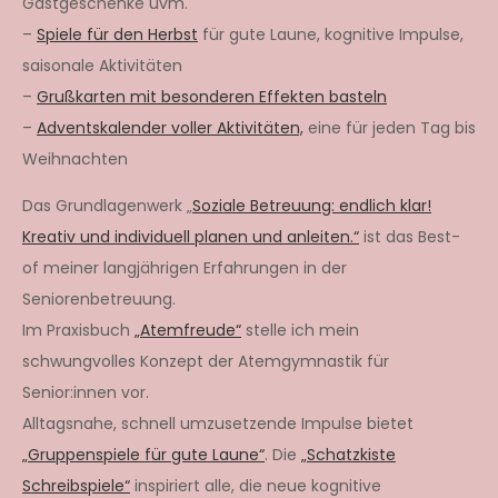
Gastgeschenke uvm.
–
Spiele für den Herbst
für gute Laune, kognitive Impulse,
saisonale Aktivitäten
–
Grußkarten mit besonderen Effekten basteln
–
Adventskalender voller Aktivitäten,
eine für jeden Tag bis
Weihnachten
Das Grundlagenwerk „
Soziale Betreuung: endlich klar!
Kreativ und individuell planen und anleiten.“
ist das Best-
of meiner langjährigen Erfahrungen in der
Seniorenbetreuung.
Im Praxisbuch
„Atemfreude“
stelle ich mein
schwungvolles Konzept der Atemgymnastik für
Senior:innen vor.
Alltagsnahe, schnell umzusetzende Impulse bietet
„Gruppenspiele für gute Laune“
. Die
„Schatzkiste
Schreibspiele“
inspiriert alle, die neue kognitive