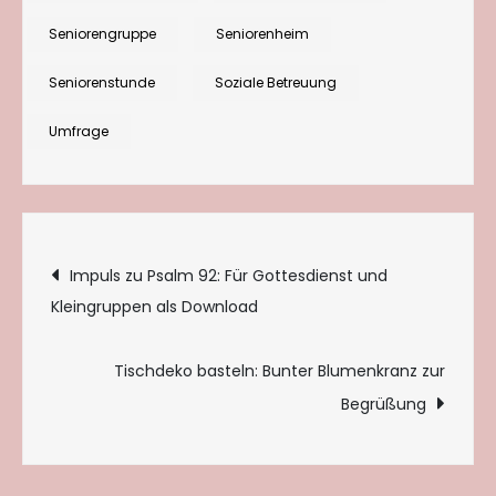
Forum
Seniorengruppe
Seniorenheim
zum
Austauschen
Seniorenstunde
Soziale Betreuung
gewünscht?
Umfrage
Beitragsnavigation
Impuls zu Psalm 92: Für Gottesdienst und
Kleingruppen als Download
Tischdeko basteln: Bunter Blumenkranz zur
Begrüßung