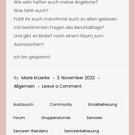
Wie sehr helfen euch meine Angebote?
Was fehlt euch?
Fühlt ihr euch manchmal auch so allein gelassen
mit bestimmten Fragen des Berufsalltags?
Und gibt es Bedarf nach einem Raum zum
Austauschen?
Ich bin gespannt!
By
Marie Krüerke
3. November 2022
on
Allgemein
Leave a Comment
Eine
Frage
Austausch
Community
Einzelbetreuung
an
Forum
Gruppenstunde
Senioren
alle
Leserinnen:
Senioren-Residenz
Seniorenbetreuung