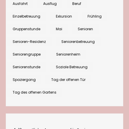
Ausfahrt
Ausflug
Beruf
Ausflug:
Die
Einzelbetreuung
Exkursion
Frühling
Rhododendron-
Gruppenstunde
Mai
Senioren
Blüte
genießen
Senioren-Residenz
Seniorenbetreuung
Seniorengruppe
Seniorenheim
Seniorenstunde
Soziale Betreuung
Spaziergang
Tag der offenen Tür
Tag des offenen Gartens
Beitragsnavigation