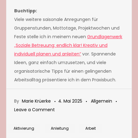
Buchtipp:
Viele weitere saisonale Anregungen für
Gruppenstunden, Mottotage, Projektwochen und
Feste stelle ich in meinem neuen
Grundlagenwerk
„Soziale Betreu
ung: endlich klar! Kreativ und
individuell planen und anleiten“
vor. Spannende
Ideen, ganz einfach umzusetzen, und viele
organisatorische Tipps für einen gelingenden
Arbeitsalltag präsentiere ich in dem Praxisbuch.
By
Marie Krüerke
4. Mai 2025
Allgemein
on
Leave a Comment
Idee
für
Aktivierung
Anleitung
Arbeit
einen