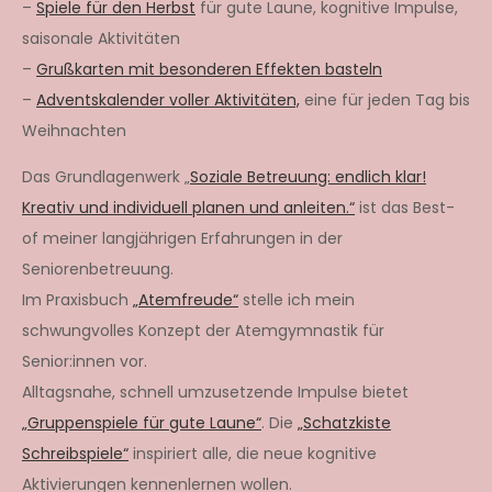
–
Spiele für den Herbst
für gute Laune, kognitive Impulse,
saisonale Aktivitäten
–
Grußkarten mit besonderen Effekten basteln
–
Adventskalender voller Aktivitäten,
eine für jeden Tag bis
Weihnachten
Das Grundlagenwerk „
Soziale Betreuung: endlich klar!
Kreativ und individuell planen und anleiten.“
ist das Best-
of meiner langjährigen Erfahrungen in der
Seniorenbetreuung.
Im Praxisbuch
„Atemfreude“
stelle ich mein
schwungvolles Konzept der Atemgymnastik für
Senior:innen vor.
Alltagsnahe, schnell umzusetzende Impulse bietet
„Gruppenspiele für gute Laune“
. Die
„Schatzkiste
Schreibspiele“
inspiriert alle, die neue kognitive
Aktivierungen kennenlernen wollen.