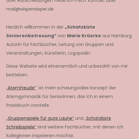
Über Rückmeldungen freue ich mich: Kontakt über
mail@wisperwisper.de
Herzlich willkommen in der
„Schatzkiste
Seniorenbetreuung“
von
Marie Krüerke
aus Hamburg:
Autorin für Fachbücher, Leitung von Gruppen und
Veranstaltungen, Künstlerin, Logopädin.
Diese Website wird ehrenamtlich und unbezahlt von mir
betrieben.
„Atemfreude“
ist mein schwungvolles Konzept der
Atemgymnastik für SeniorInnen, das ich in einem
Praxisbuch vorstelle.
„Gruppenspiele für gute Laune“
und
„Schatzkiste
Schreibspiele“
sind weitere Fachbücher, mit denen ich
KollegInnen inspirieren möchte.