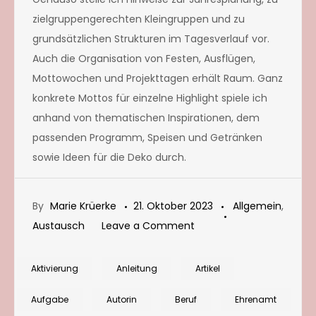
zielgruppengerechten Kleingruppen und zu
grundsätzlichen Strukturen im Tagesverlauf vor.
Auch die Organisation von Festen, Ausflügen,
Mottowochen und Projekttagen erhält Raum. Ganz
konkrete Mottos für einzelne Highlight spiele ich
anhand von thematischen Inspirationen, dem
passenden Programm, Speisen und Getränken
sowie Ideen für die Deko durch.
By
Marie Krüerke
21. Oktober 2023
Allgemein
,
on
Austausch
Leave a Comment
Artikel
„Fachsimpeln
Aktivierung
Anleitung
Artikel
an
Aufgabe
Autorin
Beruf
Ehrenamt
der