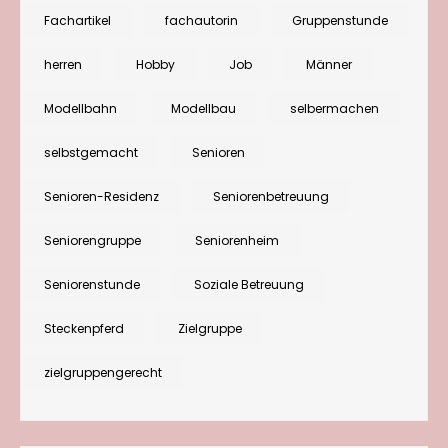
Modelleisenbahn“
Fachartikel
fachautorin
Gruppenstunde
in
herren
Hobby
Job
Männer
der
Fachzeitschrift
Modellbahn
Modellbau
selbermachen
Aktivieren
selbstgemacht
Senioren
Senioren-Residenz
Seniorenbetreuung
Seniorengruppe
Seniorenheim
Seniorenstunde
Soziale Betreuung
Steckenpferd
Zielgruppe
zielgruppengerecht