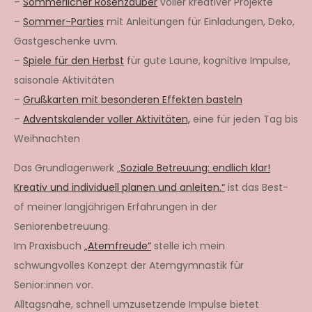
–
Sommerlicher Rosenzauber
voller kreativer Projekte
–
Sommer-Parties
mit Anleitungen für Einladungen, Deko,
Gastgeschenke uvm.
–
Spiele für den Herbst
für gute Laune, kognitive Impulse,
saisonale Aktivitäten
–
Grußkarten mit besonderen Effekten basteln
–
Adventskalender voller Aktivitäten,
eine für jeden Tag bis
Weihnachten
Das Grundlagenwerk „
Soziale Betreuung: endlich klar!
Kreativ und individuell planen und anleiten.“
ist das Best-
of meiner langjährigen Erfahrungen in der
Seniorenbetreuung.
Im Praxisbuch
„Atemfreude“
stelle ich mein
schwungvolles Konzept der Atemgymnastik für
Senior:innen vor.
Alltagsnahe, schnell umzusetzende Impulse bietet